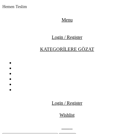
Hemen Teslim
Menu
Login / Register
KATEGORİLERE GÖZAT
ANASAYFA
MAĞAZA
İNDİRİMDEKİLER
İLETİŞİM
BLOG
SSS
Login / Register
Wishlist
0.00
₺