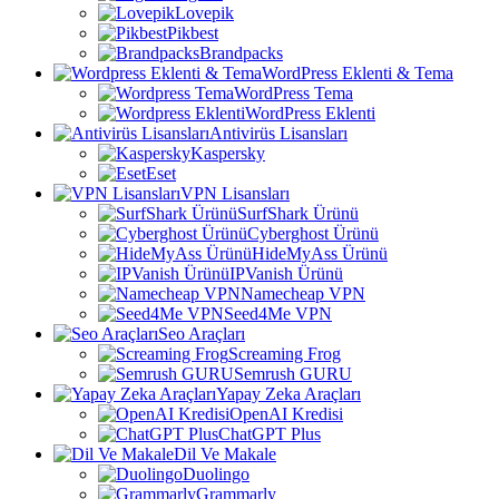
Lovepik
Pikbest
Brandpacks
WordPress Eklenti & Tema
WordPress Tema
WordPress Eklenti
Antivirüs Lisansları
Kaspersky
Eset
VPN Lisansları
SurfShark Ürünü
Cyberghost Ürünü
HideMyAss Ürünü
IPVanish Ürünü
Namecheap VPN
Seed4Me VPN
Seo Araçları
Screaming Frog
Semrush GURU
Yapay Zeka Araçları
OpenAI Kredisi
ChatGPT Plus
Dil Ve Makale
Duolingo
Grammarly