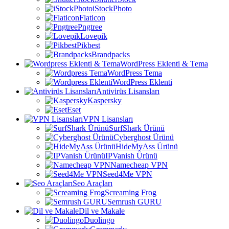
iStockPhoto
Flaticon
Pngtree
Lovepik
Pikbest
Brandpacks
WordPress Eklenti & Tema
WordPress Tema
WordPress Eklenti
Antivirüs Lisansları
Kaspersky
Eset
VPN Lisansları
SurfShark Ürünü
Cyberghost Ürünü
HideMyAss Ürünü
IPVanish Ürünü
Namecheap VPN
Seed4Me VPN
Seo Araçları
Screaming Frog
Semrush GURU
Dil ve Makale
Duolingo