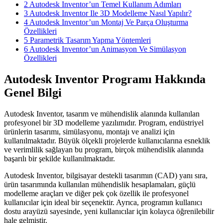
2
Autodesk Inventor’un Temel Kullanım Adımları
3
Autodesk Inventor Ile 3D Modelleme Nasıl Yapılır?
4
Autodesk Inventor’un Montaj Ve Parça Oluşturma
Özellikleri
5
Parametrik Tasarım Yapma Yöntemleri
6
Autodesk Inventor’un Animasyon Ve Simülasyon
Özellikleri
Autodesk Inventor Programı Hakkında
Genel Bilgi
Autodesk Inventor, tasarım ve mühendislik alanında kullanılan
profesyonel bir 3D modelleme yazılımıdır. Program, endüstriyel
ürünlerin tasarımı, simülasyonu, montajı ve analizi için
kullanılmaktadır. Büyük ölçekli projelerde kullanıcılarına esneklik
ve verimlilik sağlayan bu program, birçok mühendislik alanında
başarılı bir şekilde kullanılmaktadır.
Autodesk Inventor, bilgisayar destekli tasarımın (CAD) yanı sıra,
ürün tasarımında kullanılan mühendislik hesaplamaları, güçlü
modelleme araçları ve diğer pek çok özellik ile profesyonel
kullanıcılar için ideal bir seçenektir. Ayrıca, programın kullanıcı
dostu arayüzü sayesinde, yeni kullanıcılar için kolayca öğrenilebilir
hale gelmiştir.