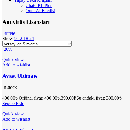
Yapay Zeka Araçları
ChatGPT Plus
OpenAI Kredisi
Antivirüs Lisansları
Filtrele
Show
9
12
18
24
-20%
Quick view
Add to wishlist
Avast Ultimate
In stock
490.00
₺
Orijinal fiyat: 490.00₺.
390.00
₺
Şu andaki fiyat: 390.00₺.
Sepete Ekle
Quick view
Add to wishlist