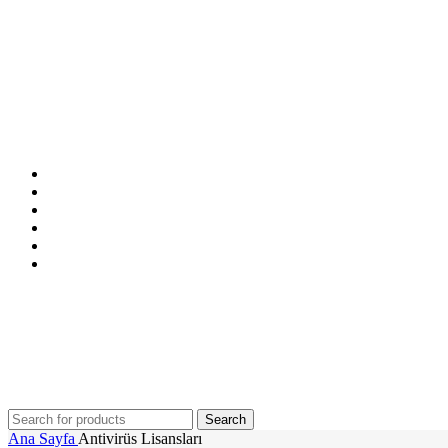
ANASAYFA
MAĞAZA
İNDİRİMDEKİLER
İLETİŞİM
BLOG
SSS
Search
Ana Sayfa
Antivirüs Lisansları