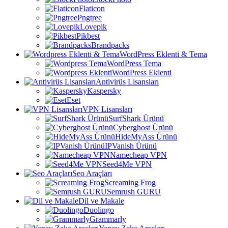
Flaticon
Pngtree
Lovepik
Pikbest
Brandpacks
WordPress Eklenti & Tema
WordPress Tema
WordPress Eklenti
Antivirüs Lisansları
Kaspersky
Eset
VPN Lisansları
SurfShark Ürünü
Cyberghost Ürünü
HideMyAss Ürünü
IPVanish Ürünü
Namecheap VPN
Seed4Me VPN
Seo Araçları
Screaming Frog
Semrush GURU
Dil ve Makale
Duolingo
Grammarly