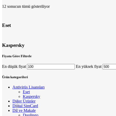
12 sonucun tümü gösteriliyor
Eset
Kaspersky
Fiyata Göre Filtrele
En düşük fiyat
En yüksek fiyat
Ürün kategorileri
Antivirüs Lisansları
Eset
Kaspersky
Diğer Ürünler
Dijital SimCard
Dil ve Makale
Duolingo