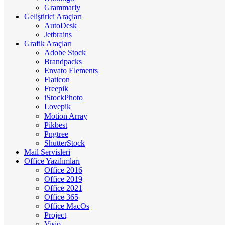
Grammarly
Geliştirici Araçları
AutoDesk
Jetbrains
Grafik Araçları
Adobe Stock
Brandpacks
Envato Elements
Flaticon
Freepik
iStockPhoto
Lovepik
Motion Array
Pikbest
Pngtree
ShutterStock
Mail Servisleri
Office Yazılımları
Office 2016
Office 2019
Office 2021
Office 365
Office MacOs
Project
Visio