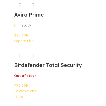
Avira Prime
In stock
225.00
₺
Sepete Ekle
Bitdefender Total Security
Out of stock
475.00
₺
Devamını oku
-17%