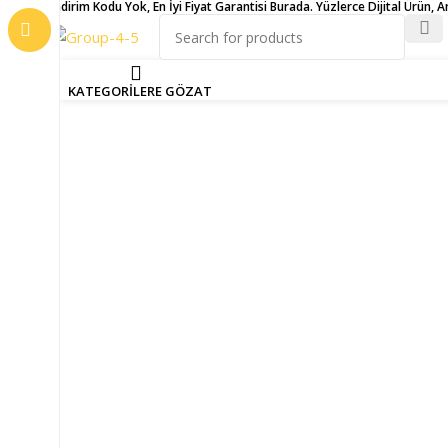
İndirim Kodu Yok, En İyi Fiyat Garantisi Burada. Yüzlerce Dijital Ürün, 
Ana Sayfa
Antivirüs Lisansları
Eset
Eset Essential Securi
Back to products
ANASAYFA
MAĞAZA
İNDİRİMDEKİLE
KATEGORİLERE GÖZAT