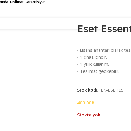
Anında Teslimat Garantisiyle!
ty
R
İLETİŞİM
BLOG
SSS
Eset Essent
• Lisans anahtarı olarak tesl
• 1 cihaz içindir.
• 1 yıllık kullanım.
• Teslimat gecikebilir.
Stok kodu:
LK-ESETES
400.00
₺
Stokta yok