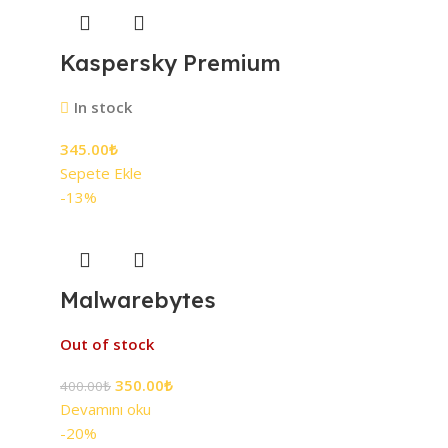
Kaspersky Premium
In stock
345.00
₺
Sepete Ekle
-13%
Malwarebytes
Out of stock
350.00
₺
400.00
₺
Devamını oku
-20%