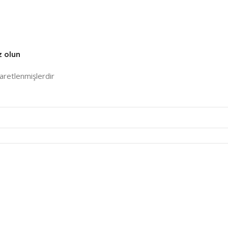
z olun
şaretlenmişlerdir