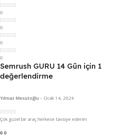
0
0
0
0
Semrush GURU 14 Gün
için 1
değerlendirme
Yılmaz Mesutoğlu
–
Ocak 14, 2024
Çok güzel bir araç herkese tavsiye ederim
0
0