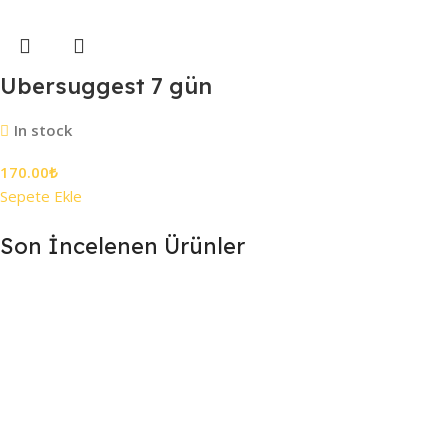
Ubersuggest 7 gün
In stock
170.00
₺
Sepete Ekle
Son İncelenen Ürünler
7/24 DESTEK
Destek ekibimiz gün boyu sizlerle
.