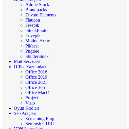
Adobe Stock
Brandpacks
Envato Elements
Flaticon
Freepik
iStockPhoto
Lovepik
Motion Array
Pikbest
Pngtree
ShutterStock
Mail Servisleri
Office Yazılımları
Office 2016
Office 2019
Office 2021
Office 365
Office MacOs
Project
Visio
Oyun Kodları
Seo Araçları
Screaming Frog
Semrush GURU
VPN Lisansları