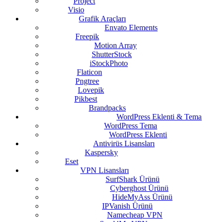
Project
Visio
Grafik Araçları
Envato Elements
Freepik
Motion Array
ShutterStock
iStockPhoto
Flaticon
Pngtree
Lovepik
Pikbest
Brandpacks
WordPress Eklenti & Tema
WordPress Tema
WordPress Eklenti
Antivirüs Lisansları
Kaspersky
Eset
VPN Lisansları
SurfShark Ürünü
Cyberghost Ürünü
HideMyAss Ürünü
IPVanish Ürünü
Namecheap VPN