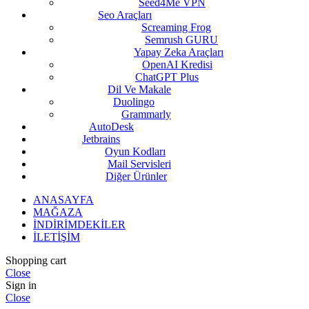
Seed4Me VPN
Seo Araçları
Screaming Frog
Semrush GURU
Yapay Zeka Araçları
OpenAI Kredisi
ChatGPT Plus
Dil Ve Makale
Duolingo
Grammarly
AutoDesk
Jetbrains
Oyun Kodları
Mail Servisleri
Diğer Ürünler
ANASAYFA
MAĞAZA
İNDİRİMDEKİLER
İLETİŞİM
Shopping cart
Close
Sign in
Close