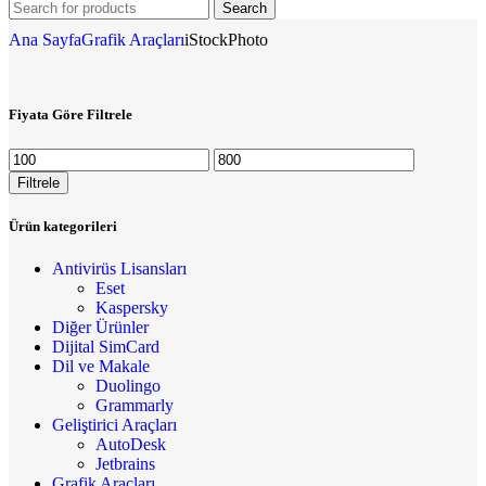
Search
Ana Sayfa
Grafik Araçları
iStockPhoto
Fiyata Göre Filtrele
Filtrele
Ürün kategorileri
Antivirüs Lisansları
Eset
Kaspersky
Diğer Ürünler
Dijital SimCard
Dil ve Makale
Duolingo
Grammarly
Geliştirici Araçları
AutoDesk
Jetbrains
Grafik Araçları