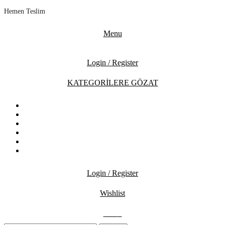
Hemen Teslim
Menu
Login / Register
KATEGORİLERE GÖZAT
ANASAYFA
MAĞAZA
İNDİRİMDEKİLER
İLETİŞİM
BLOG
SSS
Login / Register
Wishlist
0.00
₺