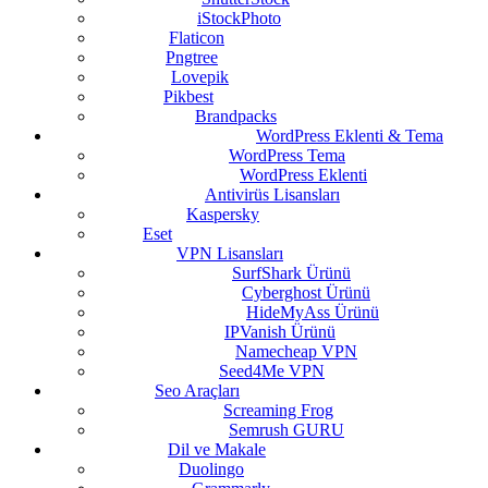
iStockPhoto
Flaticon
Pngtree
Lovepik
Pikbest
Brandpacks
WordPress Eklenti & Tema
WordPress Tema
WordPress Eklenti
Antivirüs Lisansları
Kaspersky
Eset
VPN Lisansları
SurfShark Ürünü
Cyberghost Ürünü
HideMyAss Ürünü
IPVanish Ürünü
Namecheap VPN
Seed4Me VPN
Seo Araçları
Screaming Frog
Semrush GURU
Dil ve Makale
Duolingo