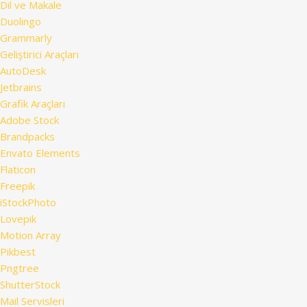
Dil ve Makale
Duolingo
Grammarly
Geliştirici Araçları
AutoDesk
Jetbrains
Grafik Araçları
Adobe Stock
Brandpacks
Envato Elements
Flaticon
Freepik
iStockPhoto
Lovepik
Motion Array
Pikbest
Pngtree
ShutterStock
Mail Servisleri