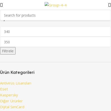
Ana Sayfa
Antivirüs Lisansları
Kaspersky
Fiyata Göre Filtrele
Filtrele
Ürün Kategorileri
Antivirüs Lisansları
Eset
Kaspersky
Diğer Ürünler
Dijital SimCard