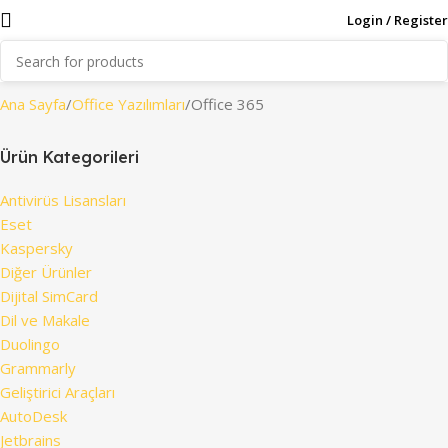
Login / Register
Ana Sayfa
Office Yazılımları
Office 365
Ürün Kategorileri
Antivirüs Lisansları
Eset
Kaspersky
Diğer Ürünler
Dijital SimCard
Dil ve Makale
Duolingo
Grammarly
Geliştirici Araçları
AutoDesk
Jetbrains