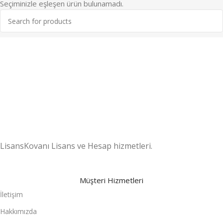
Seçiminizle eşleşen ürün bulunamadı.
7/24 DESTEK
Destek ekibimiz gün boyu sizlerle
.
LisansKovanı Lisans ve Hesap hizmetleri.
Müşteri Hizmetleri
İletişim
Hakkımızda