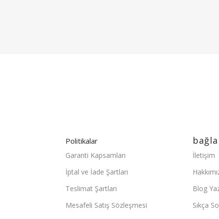
7/24 DESTEK
Destek ekibimiz gün boyu sizlerle
.
R
bağla
Politikalar
Garanti Kapsamları
İletişim
İptal ve İade Şartları
Hakkımı
Teslimat Şartları
Blog Yaz
Mesafeli Satış Sözleşmesi
Sıkça So