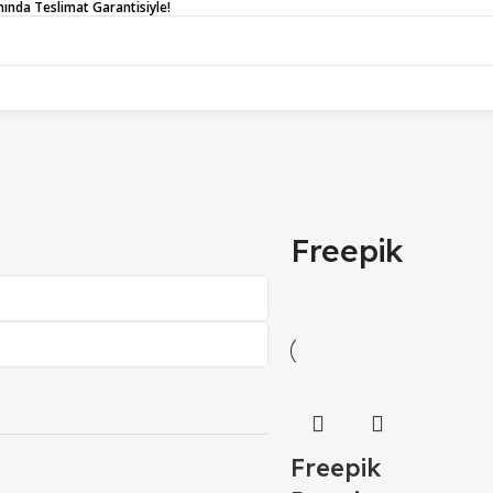
Anında Teslimat Garantisiyle!
R
İLETİŞİM
BLOG
SSS
Freepik
Freepik