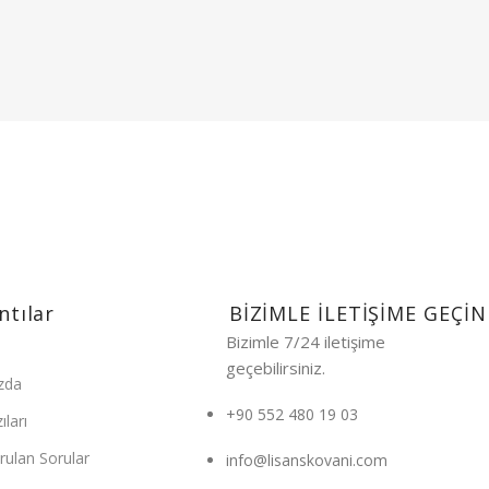
100% GÜVENLİ ÖDEME
3D Secure İle Güvenli Ödeme İmkanı.
ntılar
BİZİMLE İLETİŞİME GEÇİN
Bizimle 7/24 iletişime
geçebilirsiniz.
zda
+90 552 480 19 03
ıları
rulan Sorular
info@lisanskovani.com