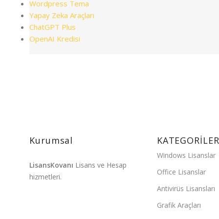
Wordpress Tema
Yapay Zeka Araçları
ChatGPT Plus
OpenAI Kredisi
HIZLI TESLİMAT
5 Dakika İçinde Hemen Teslim
.
Kurumsal
KATEGORİLE
Windows Lisanslar
LisansKovanı
Lisans ve Hesap
Office Lisanslar
hizmetleri.
Antivirüs Lisansları
Grafik Araçları