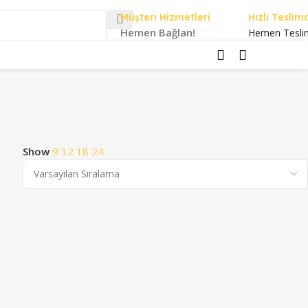
Müşteri Hizmetleri
Hızlı Teslim
Hemen Bağlan!
Hemen Tesli
0.00
₺
Show
9
12
18
24