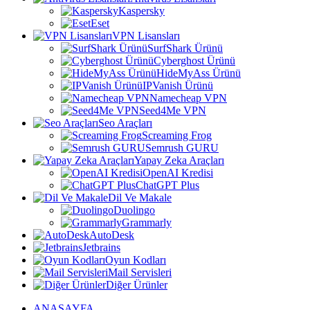
Kaspersky
Eset
VPN Lisansları
SurfShark Ürünü
Cyberghost Ürünü
HideMyAss Ürünü
IPVanish Ürünü
Namecheap VPN
Seed4Me VPN
Seo Araçları
Screaming Frog
Semrush GURU
Yapay Zeka Araçları
OpenAI Kredisi
ChatGPT Plus
Dil Ve Makale
Duolingo
Grammarly
AutoDesk
Jetbrains
Oyun Kodları
Mail Servisleri
Diğer Ürünler
ANASAYFA