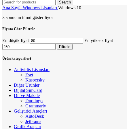
Search
Ana Sayfa
Windows Lisanları
Windows 10
3 sonucun tümü gösteriliyor
Fiyata Göre Filtrele
En düşük fiyat
En yüksek fiyat
Filtrele
Ürün kategorileri
Antivirüs Lisansları
Eset
Kaspersky
Diğer Ürünler
Dijital SimCard
Dil ve Makale
Duolingo
Grammarly
Geliştirici Araçları
AutoDesk
Jetbrains
Grafik Araçları