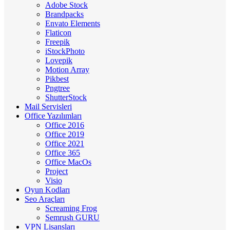
Adobe Stock
Brandpacks
Envato Elements
Flaticon
Freepik
iStockPhoto
Lovepik
Motion Array
Pikbest
Pngtree
ShutterStock
Mail Servisleri
Office Yazılımları
Office 2016
Office 2019
Office 2021
Office 365
Office MacOs
Project
Visio
Oyun Kodları
Seo Araçları
Screaming Frog
Semrush GURU
VPN Lisansları