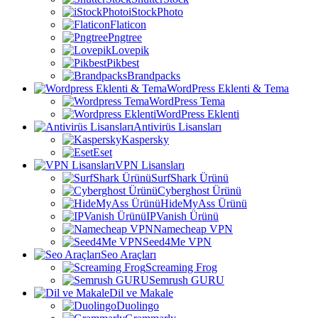
iStockPhoto
Flaticon
Pngtree
Lovepik
Pikbest
Brandpacks
WordPress Eklenti & Tema
WordPress Tema
WordPress Eklenti
Antivirüs Lisansları
Kaspersky
Eset
VPN Lisansları
SurfShark Ürünü
Cyberghost Ürünü
HideMyAss Ürünü
IPVanish Ürünü
Namecheap VPN
Seed4Me VPN
Seo Araçları
Screaming Frog
Semrush GURU
Dil ve Makale
Duolingo