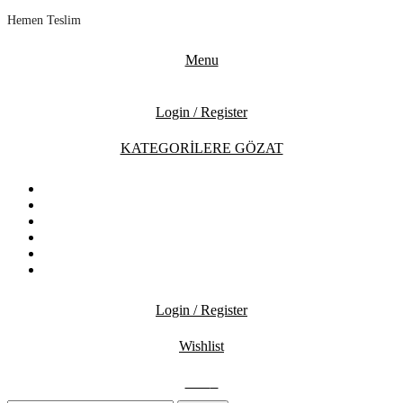
Hemen Teslim
Menu
Login / Register
KATEGORİLERE GÖZAT
ANASAYFA
MAĞAZA
İNDİRİMDEKİLER
İLETİŞİM
BLOG
SSS
Login / Register
Wishlist
0.00
₺