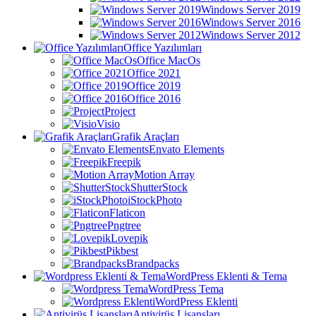
Windows Server 2019
Windows Server 2016
Windows Server 2012
Office Yazılımları
Office MacOs
Office 2021
Office 2019
Office 2016
Project
Visio
Grafik Araçları
Envato Elements
Freepik
Motion Array
ShutterStock
iStockPhoto
Flaticon
Pngtree
Lovepik
Pikbest
Brandpacks
WordPress Eklenti & Tema
WordPress Tema
WordPress Eklenti
Antivirüs Lisansları