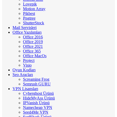
Lovepik
Motion Array
Pikbest
Pngtree
ShutterStock
Mail Servisleri
Office Yazılımları
Office 2016
Office 2019
Office 2021
Office 365
Office MacOs
Project
Visio
Oyun Kodları
Seo Araçları
Screaming Frog
Semrush GURU
VPN Lisansları
Cyberghost Ürünü
HideMyAss Ürünü
IPVanish Ürünü
Namecheap VPN
Seed4Me VPN
SurfShark Ürünü