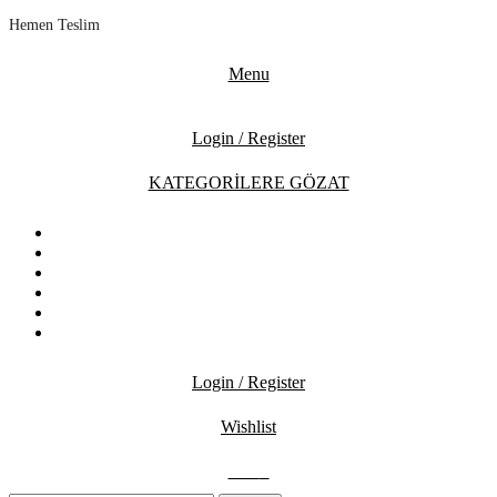
Hemen Teslim
Menu
Login / Register
KATEGORİLERE GÖZAT
ANASAYFA
MAĞAZA
İNDİRİMDEKİLER
İLETİŞİM
BLOG
SSS
Login / Register
Wishlist
0.00
₺