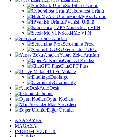
SurfShark Ürünü
Cyberghost Ürünü
HideMyAss Ürünü
IPVanish Ürünü
Namecheap VPN
Seed4Me VPN
Seo Araçları
Screaming Frog
Semrush GURU
Yapay Zeka Araçları
OpenAI Kredisi
ChatGPT Plus
Dil Ve Makale
Duolingo
Grammarly
AutoDesk
Jetbrains
Oyun Kodları
Mail Servisleri
Diğer Ürünler
ANASAYFA
MAĞAZA
İNDİRİMDEKİLER
İLETİŞİM