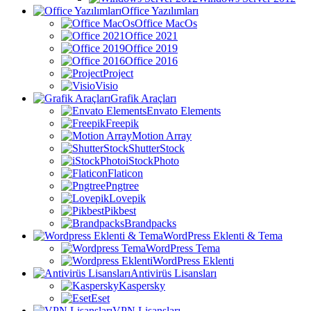
Office Yazılımları
Office MacOs
Office 2021
Office 2019
Office 2016
Project
Visio
Grafik Araçları
Envato Elements
Freepik
Motion Array
ShutterStock
iStockPhoto
Flaticon
Pngtree
Lovepik
Pikbest
Brandpacks
WordPress Eklenti & Tema
WordPress Tema
WordPress Eklenti
Antivirüs Lisansları
Kaspersky
Eset
VPN Lisansları