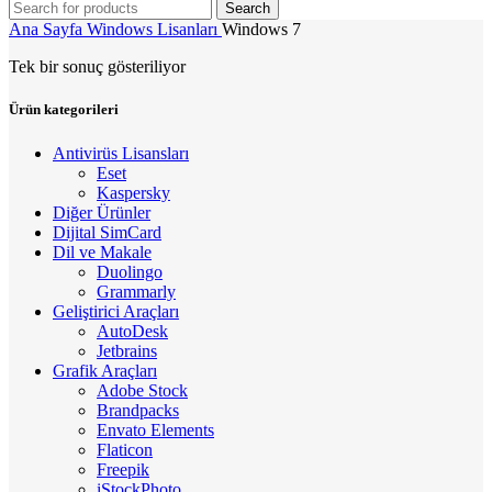
Search
Ana Sayfa
Windows Lisanları
Windows 7
Tek bir sonuç gösteriliyor
Ürün kategorileri
Antivirüs Lisansları
Eset
Kaspersky
Diğer Ürünler
Dijital SimCard
Dil ve Makale
Duolingo
Grammarly
Geliştirici Araçları
AutoDesk
Jetbrains
Grafik Araçları
Adobe Stock
Brandpacks
Envato Elements
Flaticon
Freepik
iStockPhoto