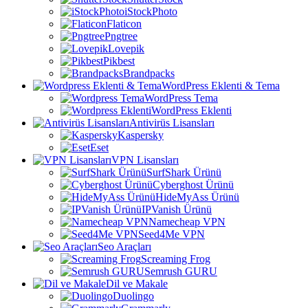
iStockPhoto
Flaticon
Pngtree
Lovepik
Pikbest
Brandpacks
WordPress Eklenti & Tema
WordPress Tema
WordPress Eklenti
Antivirüs Lisansları
Kaspersky
Eset
VPN Lisansları
SurfShark Ürünü
Cyberghost Ürünü
HideMyAss Ürünü
IPVanish Ürünü
Namecheap VPN
Seed4Me VPN
Seo Araçları
Screaming Frog
Semrush GURU
Dil ve Makale
Duolingo