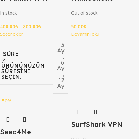
In stock
Out of stock
400.00
₺
–
800.00
₺
50.00
₺
Seçenekler
Devamını oku
3
Ay
SÜRE
,
6
ÜRÜNÜNÜZÜN
Ay
SÜRESINI
,
SEÇIN.
12
Ay
-50%
SurfShark VPN
Seed4Me