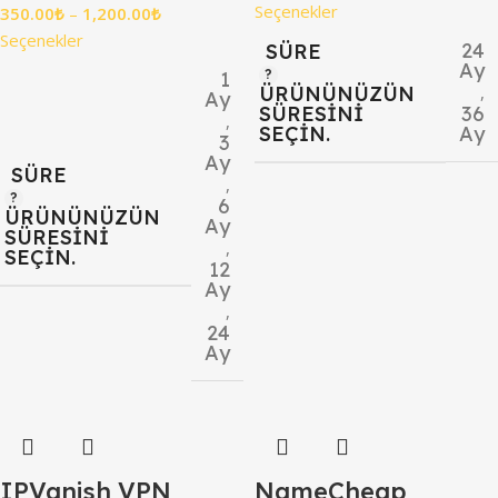
Seçenekler
350.00
₺
–
1,200.00
₺
Seçenekler
24
SÜRE
Ay
1
ÜRÜNÜNÜZÜN
,
Ay
SÜRESINI
36
,
SEÇIN.
Ay
3
Ay
SÜRE
,
6
ÜRÜNÜNÜZÜN
Ay
SÜRESINI
,
SEÇIN.
12
Ay
,
24
Ay
IPVanish VPN
NameCheap