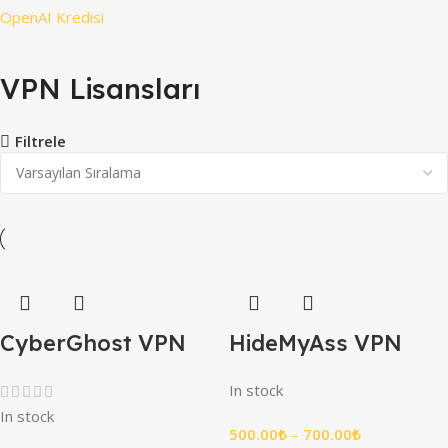
OpenAI Kredisi
VPN Lisansları
Filtrele
CyberGhost VPN
HideMyAss VPN
In stock
In stock
500.00
₺
–
700.00
₺