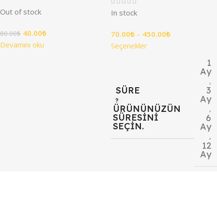
Out of stock
In stock
40.00
₺
70.00
₺
–
450.00
₺
80.00
₺
Devamını oku
Seçenekler
1
Ay
,
3
SÜRE
Ay
ÜRÜNÜNÜZÜN
,
SÜRESINI
6
SEÇIN.
Ay
,
12
Ay
7/24 DESTEK
Destek ekibimiz gün boyu sizlerle
.