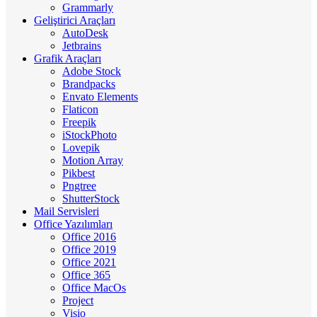
Grammarly
Geliştirici Araçları
AutoDesk
Jetbrains
Grafik Araçları
Adobe Stock
Brandpacks
Envato Elements
Flaticon
Freepik
iStockPhoto
Lovepik
Motion Array
Pikbest
Pngtree
ShutterStock
Mail Servisleri
Office Yazılımları
Office 2016
Office 2019
Office 2021
Office 365
Office MacOs
Project
Visio