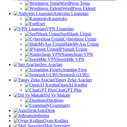
WordPress Tema
WordPress Eklenti
Antivirüs Lisansları
Kaspersky
Eset
VPN Lisansları
SurfShark Ürünü
Cyberghost Ürünü
HideMyAss Ürünü
IPVanish Ürünü
Namecheap VPN
Seed4Me VPN
Seo Araçları
Screaming Frog
Semrush GURU
Yapay Zeka Araçları
OpenAI Kredisi
ChatGPT Plus
Dil Ve Makale
Duolingo
Grammarly
AutoDesk
Jetbrains
Oyun Kodları
Mail Servisleri