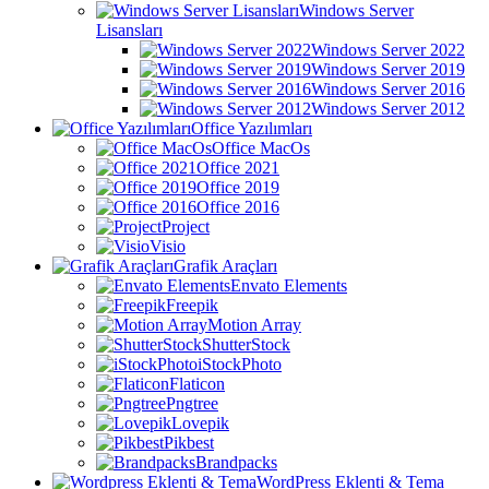
Windows Server
Lisansları
Windows Server 2022
Windows Server 2019
Windows Server 2016
Windows Server 2012
Office Yazılımları
Office MacOs
Office 2021
Office 2019
Office 2016
Project
Visio
Grafik Araçları
Envato Elements
Freepik
Motion Array
ShutterStock
iStockPhoto
Flaticon
Pngtree
Lovepik
Pikbest
Brandpacks
WordPress Eklenti & Tema