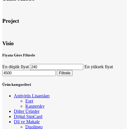
Project
Visio
Fiyata Göre Filtrele
En düşük fiyat
En yüksek fiyat
Filtrele
Ürün kategorileri
Antivirüs Lisansları
Eset
Kaspersky
Diğer Ürünler
Dijital SimCard
Dil ve Makale
Duolingo