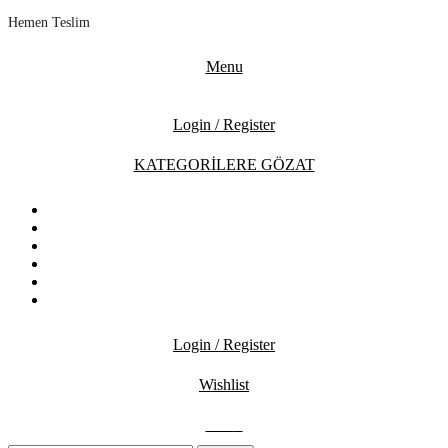
Hemen Teslim
Menu
Login / Register
KATEGORİLERE GÖZAT
ANASAYFA
MAĞAZA
İNDİRİMDEKİLER
İLETİŞİM
BLOG
SSS
Login / Register
Wishlist
0.00
₺