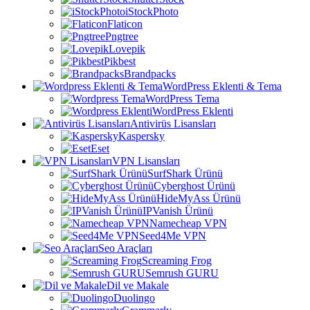
iStockPhoto
Flaticon
Pngtree
Lovepik
Pikbest
Brandpacks
WordPress Eklenti & Tema
WordPress Tema
WordPress Eklenti
Antivirüs Lisansları
Kaspersky
Eset
VPN Lisansları
SurfShark Ürünü
Cyberghost Ürünü
HideMyAss Ürünü
IPVanish Ürünü
Namecheap VPN
Seed4Me VPN
Seo Araçları
Screaming Frog
Semrush GURU
Dil ve Makale
Duolingo