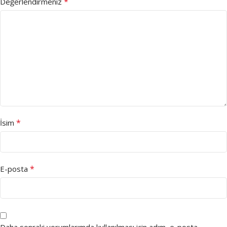
*
Değerlendirmeniz
*
İsim
*
E-posta
Daha sonraki yorumlarımda kullanılması için adım, e-posta