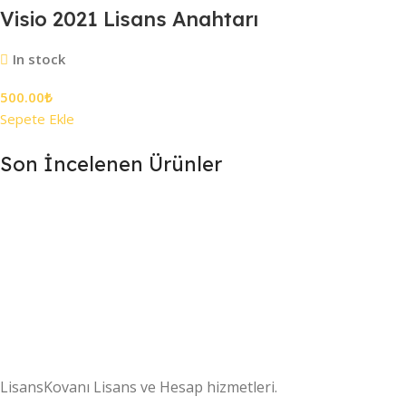
Visio 2021 Lisans Anahtarı
In stock
500.00
₺
Sepete Ekle
Son İncelenen Ürünler
7/24 DESTEK
Destek ekibimiz gün boyu sizlerle
.
LisansKovanı Lisans ve Hesap hizmetleri.