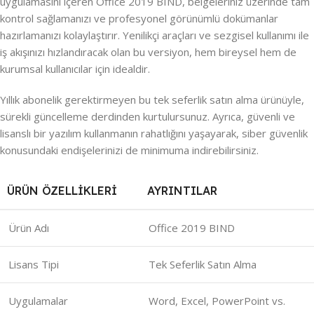
uygulamasını içeren Office 2019 BIND, belgeleriniz üzerinde tam
kontrol sağlamanızı ve profesyonel görünümlü dokümanlar
hazırlamanızı kolaylaştırır. Yenilikçi araçları ve sezgisel kullanımı ile
iş akışınızı hızlandıracak olan bu versiyon, hem bireysel hem de
kurumsal kullanıcılar için idealdir.
Yıllık abonelik gerektirmeyen bu tek seferlik satın alma ürünüyle,
sürekli güncelleme derdinden kurtulursunuz. Ayrıca, güvenli ve
lisanslı bir yazılım kullanmanın rahatlığını yaşayarak, siber güvenlik
konusundaki endişelerinizi de minimuma indirebilirsiniz.
ÜRÜN ÖZELLIKLERI
AYRINTILAR
Ürün Adı
Office 2019 BIND
Lisans Tipi
Tek Seferlik Satın Alma
Uygulamalar
Word, Excel, PowerPoint vs.