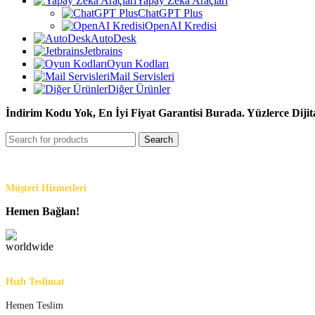
Yapay Zeka Araçları
ChatGPT Plus
OpenAI Kredisi
AutoDesk
Jetbrains
Oyun Kodları
Mail Servisleri
Diğer Ürünler
İndirim Kodu Yok, En İyi Fiyat Garantisi Burada. Yüzlerce Dijit
Search
Müşteri Hizmetleri
Hemen Bağlan!
Hızlı Teslimat
Hemen Teslim