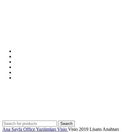
ANASAYFA
MAĞAZA
İNDİRİMDEKİLER
İLETİŞİM
BLOG
SSS
Search
Ana Sayfa
Office Yazılımları
Visio
Visio 2019 Lisans Anahtarı