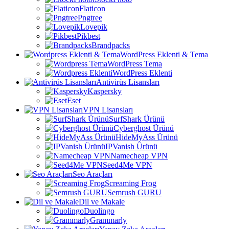
Flaticon
Pngtree
Lovepik
Pikbest
Brandpacks
WordPress Eklenti & Tema
WordPress Tema
WordPress Eklenti
Antivirüs Lisansları
Kaspersky
Eset
VPN Lisansları
SurfShark Ürünü
Cyberghost Ürünü
HideMyAss Ürünü
IPVanish Ürünü
Namecheap VPN
Seed4Me VPN
Seo Araçları
Screaming Frog
Semrush GURU
Dil ve Makale
Duolingo
Grammarly