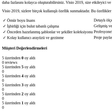
daha fazlasını kolayca oluşturabilirsiniz. Visio 2019, size etkileyici v
Visio 2019, sizlere birçok kullanışlı özellik sunmaktadır. Bu özellikler
Detaylı ölç
✓ Ömür boyu lisans
Gelişmiş ve
✓ İşbirliği için bulut tabanlı çalışma
Profesyonel 
✓ Önceden hazırlanmış şablonlar ve şekiller koleksiyonu
Proje payl
✓ Kolay kullanıcı arayüzü ve gezinme
Müşteri Değerlendirmeleri
5 üzerinden
0
oy aldı
0 reviews
5 üzerinden
5
oy aldı
0
5 üzerinden
4
oy aldı
0
5 üzerinden
3
oy aldı
0
5 üzerinden
2
oy aldı
0
5 üzerinden
1
oy aldı
0