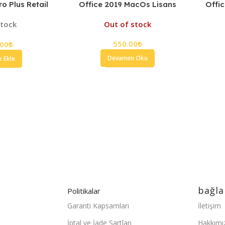
ro Plus Retail
Office 2019 MacOs Lisans
Offic
Anahtarı
Anahtarı
B
stock
Out of stock
550.00
₺
.00
₺
Devamını Oku
e Ekle
7/24 DESTEK
Destek ekibimiz gün boyu sizlerle
.
R
bağla
Politikalar
Garanti Kapsamları
İletişim
İptal ve İade Şartları
Hakkımı