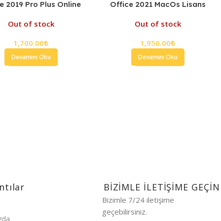
e 2019 Pro Plus Online
Office 2021 MacOs Lisans
ind Lisans Anahtarı
Anahtarı
Out of stock
Out of stock
1,700.00
₺
1,950.00
₺
Devamını Oku
Devamını Oku
100% GÜVENLİ ÖDEME
3D Secure İle Güvenli Ödeme İmkanı.
ntılar
BİZİMLE İLETİŞİME GEÇİN
Bizimle 7/24 iletişime
geçebilirsiniz.
zda