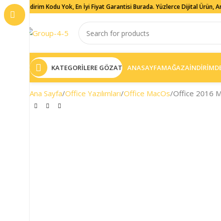
İndirim Kodu Yok, En İyi Fiyat Garantisi Burada. Yüzlerce Dijital Ürün, 
KATEGORİLERE GÖZAT
ANASAYFA
MAĞAZA
İNDİRİMD
Ana Sayfa
Office Yazılımları
Office MacOs
Office 2016 M