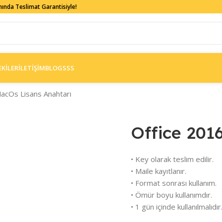
Anında Teslimat Garantisiyle!
EKİLER
İLETİŞİM
BLOG
SSS
acOs Lisans Anahtarı
Office 201
• Key olarak teslim edilir.
• Maile kayıtlanır.
• Format sonrası kullanım.
• Ömür boyu kullanımdır.
• 1 gün içinde kullanılmalıdır