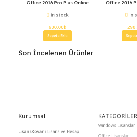
Office 2016 Pro Plus Online
Office 2016 P
Bind Lisans Anahtarı
Lisans 
In stock
In 
600.00
₺
290
Sepete Ekle
Sepet
Son İncelenen Ürünler
HIZLI TESLİMAT
5 Dakika İçinde Hemen Teslim
.
Kurumsal
KATEGORİLE
Windows Lisanslar
LisansKovanı
Lisans ve Hesap
Office Lisanslar