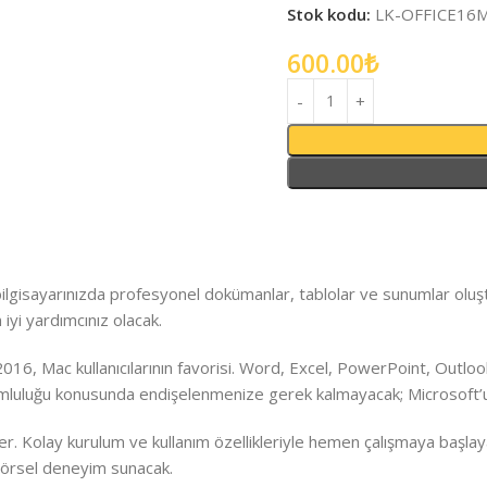
Stok kodu:
LK-OFFICE16
600.00
₺
 bilgisayarınızda profesyonel dokümanlar, tablolar ve sunumlar oluştu
 iyi yardımcınız olacak.
ice 2016, Mac kullanıcılarının favorisi. Word, Excel, PowerPoint, Outl
 uyumluluğu konusunda endişelenmenize gerek kalmayacak; Microsoft’u
 Kolay kurulum ve kullanım özellikleriyle hemen çalışmaya başlayabil
görsel deneyim sunacak.