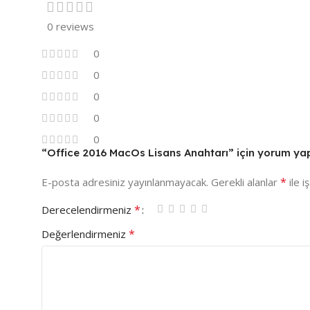
0 reviews
0
0
0
0
0
“Office 2016 MacOs Lisans Anahtarı” için yorum yapan
*
E-posta adresiniz yayınlanmayacak.
Gerekli alanlar
ile i
*
Derecelendirmeniz
*
Değerlendirmeniz