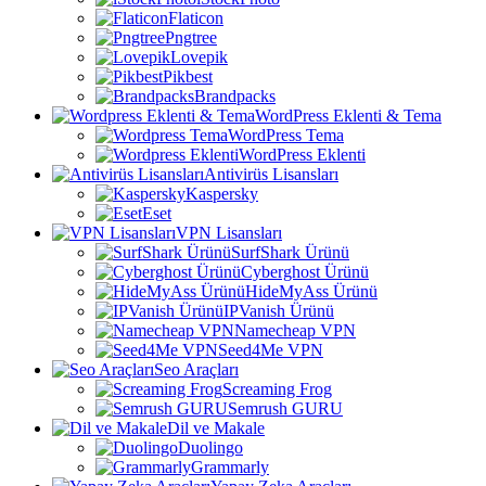
Flaticon
Pngtree
Lovepik
Pikbest
Brandpacks
WordPress Eklenti & Tema
WordPress Tema
WordPress Eklenti
Antivirüs Lisansları
Kaspersky
Eset
VPN Lisansları
SurfShark Ürünü
Cyberghost Ürünü
HideMyAss Ürünü
IPVanish Ürünü
Namecheap VPN
Seed4Me VPN
Seo Araçları
Screaming Frog
Semrush GURU
Dil ve Makale
Duolingo
Grammarly