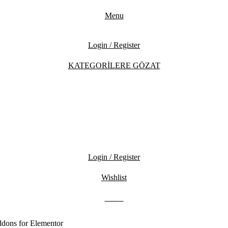
Menu
Login / Register
KATEGORİLERE GÖZAT
Login / Register
Wishlist
0.00
₺
ddons for Elementor