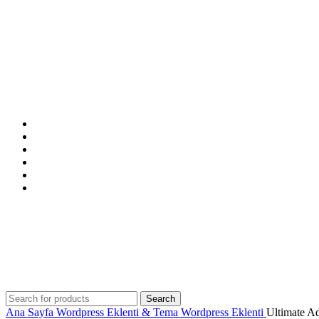
ANASAYFA
MAĞAZA
İNDİRİMDEKİLER
İLETİŞİM
BLOG
SSS
Search
Ana Sayfa
Wordpress Eklenti & Tema
Wordpress Eklenti
Ultimate A