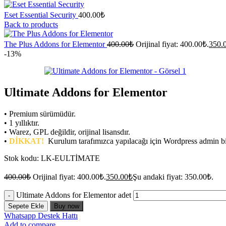
Eset Essential Security
400.00
₺
Back to products
The Plus Addons for Elementor
400.00
₺
Orijinal fiyat: 400.00₺.
350.
-13%
Ultimate Addons for Elementor
• Premium sürümüdür.
• 1 yıllıktır.
• Warez, GPL değildir, orijinal lisansdır.
•
DİKKAT!
Kurulum tarafımızca yapılacağı için Wordpress admin bilg
Stok kodu:
LK-EULTİMATE
400.00
₺
Orijinal fiyat: 400.00₺.
350.00
₺
Şu andaki fiyat: 350.00₺.
Ultimate Addons for Elementor adet
Sepete Ekle
Buy now
Whatsapp Destek Hattı
Add to compare