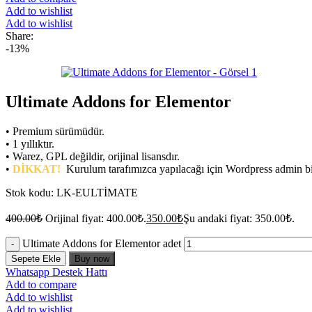
Add to wishlist
Add to wishlist
Share:
-13%
Ultimate Addons for Elementor
• Premium sürümüdür.
• 1 yıllıktır.
• Warez, GPL değildir, orijinal lisansdır.
•
DİKKAT!
Kurulum tarafımızca yapılacağı için Wordpress admin bilg
Stok kodu:
LK-EULTİMATE
400.00
₺
Orijinal fiyat: 400.00₺.
350.00
₺
Şu andaki fiyat: 350.00₺.
Ultimate Addons for Elementor adet
Sepete Ekle
Buy now
Whatsapp Destek Hattı
Add to compare
Add to wishlist
Add to wishlist