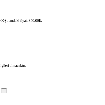
00
₺
Şu andaki fiyat: 350.00₺.
ileri alınacaktır.