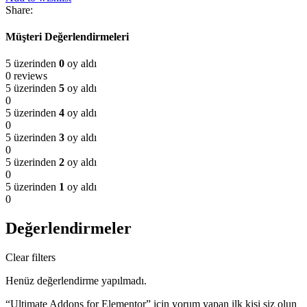
Share:
Müşteri Değerlendirmeleri
5 üzerinden
0
oy aldı
0 reviews
5 üzerinden
5
oy aldı
0
5 üzerinden
4
oy aldı
0
5 üzerinden
3
oy aldı
0
5 üzerinden
2
oy aldı
0
5 üzerinden
1
oy aldı
0
Değerlendirmeler
Clear filters
Henüz değerlendirme yapılmadı.
“Ultimate Addons for Elementor” için yorum yapan ilk kişi siz olun