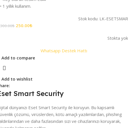
• 1 yıllık kullanım.
Stok kodu:
LK-ESETSMA
250.00
₺
300.00
₺
Stokta yok
Whatsapp Destek Hattı
Add to compare
Add to wishlist
hare:
Eset Smart Security
ijital dünyanızı Eset Smart Security ile koruyun. Bu kapsamlı
üvenlik çözümü, virüslerden, kötü amaçlı yazılımlardan, phishing
aldırılarından ve daha fazlasından sizi ve cihazlarınızı koruyarak,
üvende kalmanızı sağlar.