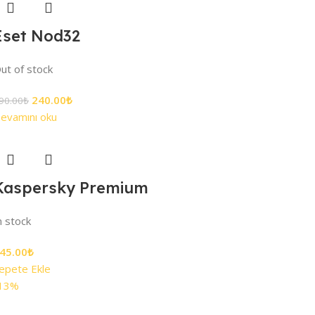
Eset Nod32
ut of stock
240.00
₺
90.00
₺
evamını oku
Kaspersky Premium
n stock
45.00
₺
epete Ekle
13%