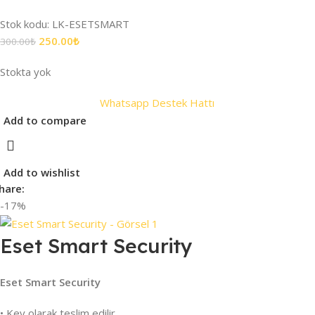
Stok kodu:
LK-ESETSMART
250.00
₺
300.00
₺
Stokta yok
Whatsapp Destek Hattı
Add to compare
Add to wishlist
hare:
-17%
Eset Smart Security
Eset Smart Security
• Key olarak teslim edilir