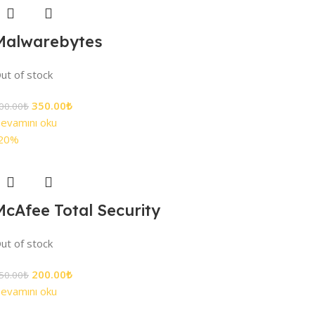
Malwarebytes
ut of stock
350.00
₺
00.00
₺
evamını oku
20%
McAfee Total Security
ut of stock
200.00
₺
50.00
₺
evamını oku