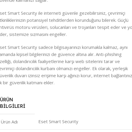
set Smart Security ile interneti güvenle gezebilirsiniz, çevrimiçi
tkinliklerinizin potansiyel tehditlerden korunduğunu bilerek. Güçlü
ntivirüs motoru virüsleri, solucanları ve trojanları tespit eder ve y
der, sistemize sızmasını engeller.
set Smart Security sadece bilgisayarınızı korumakla kalmaz, aynı
amanda kişisel bilgilerinizi de güvence altına alır. Anti-phishing
zelliği, dolandırıcılık faaliyetlerine karşı web sitelerini tarar ve
evrimiçi dolandırıcılık kurbanı olmanızı engeller. Ek olarak, yerleşik
üvenlik duvarı izinsiz erişime karşı ağınızı korur, internet bağlantını
k bir güvenlik katmanı ekler.
ÜRÜN
BILGILERI
Eset Smart Security
Ürün Adı