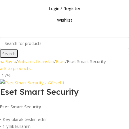
Login / Register
Wishlist
0.00
₺
Search
na Sayfa
Antivirüs Lisansları
Eset
Eset Smart Security
ack to products
-17%
Eset Smart Security
Eset Smart Security
• Key olarak teslim edilir
• 1 yıllık kullanım.