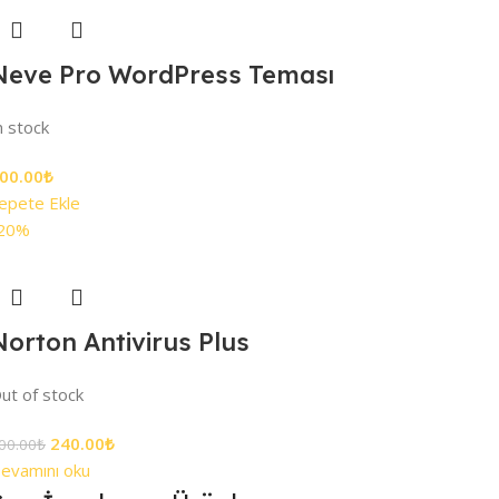
Neve Pro WordPress Teması
n stock
00.00
₺
epete Ekle
20%
Norton Antivirus Plus
ut of stock
240.00
₺
00.00
₺
evamını oku