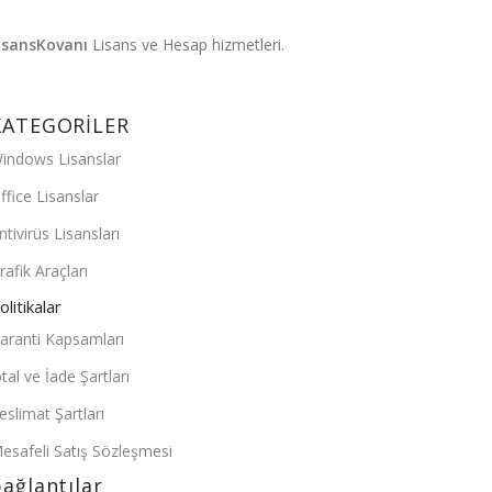
isansKovanı
Lisans ve Hesap hizmetleri.
KATEGORİLER
indows Lisanslar
ffice Lisanslar
ntivirüs Lisansları
rafik Araçları
olitikalar
aranti Kapsamları
ptal ve İade Şartları
eslimat Şartları
esafeli Satış Sözleşmesi
ağlantılar