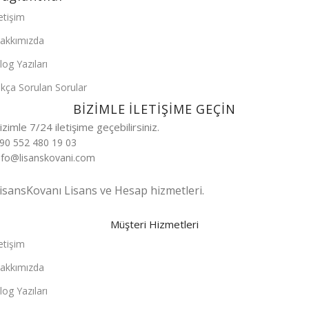
letişim
akkımızda
log Yazıları
ıkça Sorulan Sorular
BİZİMLE İLETİŞİME GEÇİN
izimle 7/24 iletişime geçebilirsiniz.
90 552 480 19 03
nfo@lisanskovani.com
isansKovanı Lisans ve Hesap hizmetleri.
Müşteri Hizmetleri
letişim
akkımızda
log Yazıları