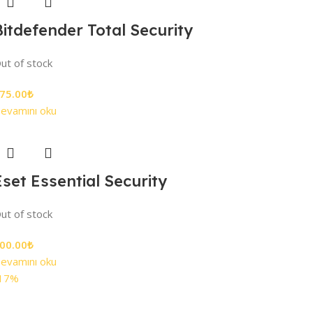
Bitdefender Total Security
ut of stock
75.00
₺
evamını oku
Eset Essential Security
ut of stock
00.00
₺
evamını oku
17%