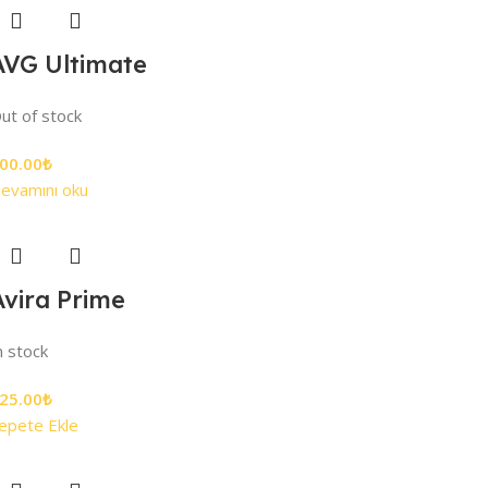
AVG Ultimate
ut of stock
00.00
₺
evamını oku
Avira Prime
n stock
25.00
₺
epete Ekle