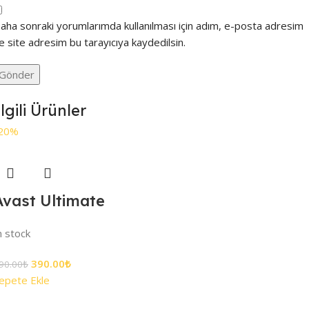
aha sonraki yorumlarımda kullanılması için adım, e-posta adresim
e site adresim bu tarayıcıya kaydedilsin.
lgili Ürünler
20%
Avast Ultimate
n stock
390.00
₺
90.00
₺
epete Ekle