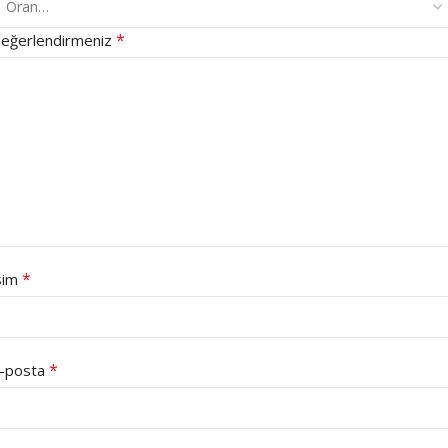
*
eğerlendirmeniz
*
sim
*
-posta