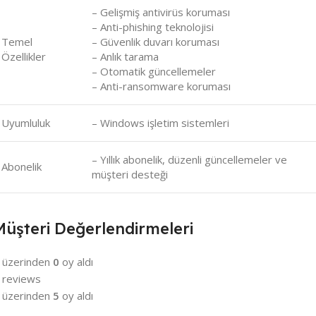
– Gelişmiş antivirüs koruması
– Anti-phishing teknolojisi
Temel
– Güvenlik duvarı koruması
Özellikler
– Anlık tarama
– Otomatik güncellemeler
– Anti-ransomware koruması
Uyumluluk
– Windows işletim sistemleri
– Yıllık abonelik, düzenli güncellemeler ve
Abonelik
müşteri desteği
Müşteri Değerlendirmeleri
 üzerinden
0
oy aldı
 reviews
 üzerinden
5
oy aldı