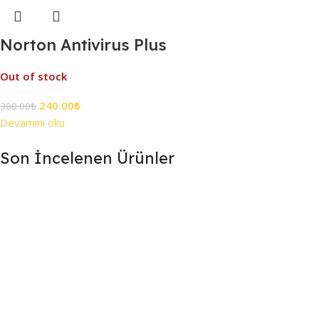
Norton Antivirus Plus
Out of stock
240.00
₺
300.00
₺
Devamını oku
Son İncelenen Ürünler
7/24 DESTEK
Destek ekibimiz gün boyu sizlerle
.