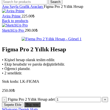
Search
Ana Sayfa
Grafik Araçları
Figma Pro 2 Yıllık Hesap
Avira Prime
225.00
₺
Back to products
SketchUp Pro
290.00
₺
Figma Pro 2 Yıllık Hesap
• Kişisel hesap olarak teslim edilir.
• Ekip hesabıdır ve parola değiştirilebilir.
• Öğrenci planıdır.
• 2 seneliktir.
Stok kodu:
LK-FIGMA
250.00
₺
Figma Pro 2 Yıllık Hesap adet
Sepete Ekle
Buy now
Whatsapp Destek Hattı