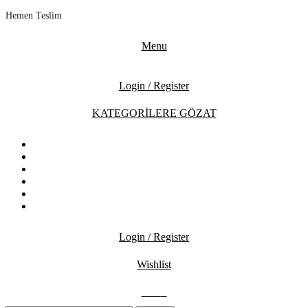
Hemen Teslim
Menu
Login / Register
KATEGORİLERE GÖZAT
ANASAYFA
MAĞAZA
İNDİRİMDEKİLER
İLETİŞİM
BLOG
SSS
Login / Register
Wishlist
0.00
₺