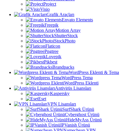
Project
Visio
Grafik Araçları
Envato Elements
Freepik
Motion Array
ShutterStock
iStockPhoto
Flaticon
Pngtree
Lovepik
Pikbest
Brandpacks
WordPress Eklenti & Tema
WordPress Tema
WordPress Eklenti
Antivirüs Lisansları
Kaspersky
Eset
VPN Lisansları
SurfShark Ürünü
Cyberghost Ürünü
HideMyAss Ürünü
IPVanish Ürünü
Namecheap VPN