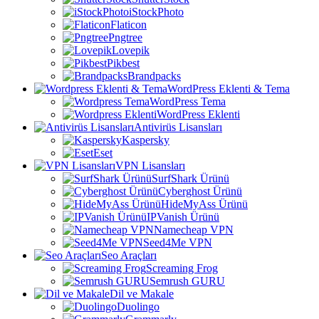
iStockPhoto
Flaticon
Pngtree
Lovepik
Pikbest
Brandpacks
WordPress Eklenti & Tema
WordPress Tema
WordPress Eklenti
Antivirüs Lisansları
Kaspersky
Eset
VPN Lisansları
SurfShark Ürünü
Cyberghost Ürünü
HideMyAss Ürünü
IPVanish Ürünü
Namecheap VPN
Seed4Me VPN
Seo Araçları
Screaming Frog
Semrush GURU
Dil ve Makale
Duolingo