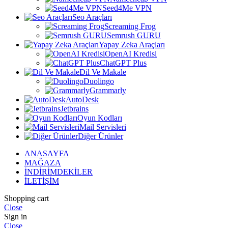
Seed4Me VPN
Seo Araçları
Screaming Frog
Semrush GURU
Yapay Zeka Araçları
OpenAI Kredisi
ChatGPT Plus
Dil Ve Makale
Duolingo
Grammarly
AutoDesk
Jetbrains
Oyun Kodları
Mail Servisleri
Diğer Ürünler
ANASAYFA
MAĞAZA
İNDİRİMDEKİLER
İLETİŞİM
Shopping cart
Close
Sign in
Close