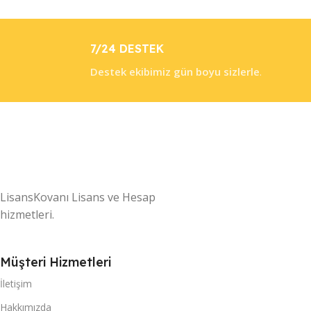
7/24 DESTEK
Destek ekibimiz gün boyu sizlerle
.
LisansKovanı Lisans ve Hesap
hizmetleri.
Müşteri Hizmetleri
İletişim
Hakkımızda