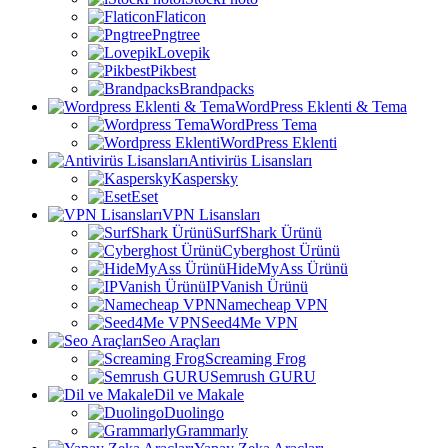
Flaticon
Pngtree
Lovepik
Pikbest
Brandpacks
WordPress Eklenti & Tema
WordPress Tema
WordPress Eklenti
Antivirüs Lisansları
Kaspersky
Eset
VPN Lisansları
SurfShark Ürünü
Cyberghost Ürünü
HideMyAss Ürünü
IPVanish Ürünü
Namecheap VPN
Seed4Me VPN
Seo Araçları
Screaming Frog
Semrush GURU
Dil ve Makale
Duolingo
Grammarly