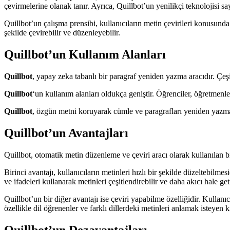
çevirmelerine olanak tanır. Ayrıca, Quillbot’un yenilikçi teknolojisi s
Quillbot’un çalışma prensibi, kullanıcıların metin çevirileri konusunda 
şekilde çevirebilir ve düzenleyebilir.
Quillbot’un Kullanım Alanları
Quillbot
, yapay zeka tabanlı bir paragraf yeniden yazma aracıdır. Çeşitl
Quillbot
‘un kullanım alanları oldukça geniştir. Öğrenciler, öğretmenler
Quillbot
, özgün metni koruyarak cümle ve paragrafları yeniden yazma ye
Quillbot’un Avantajları
Quillbot, otomatik metin düzenleme ve çeviri aracı olarak kullanılan b
Birinci avantajı, kullanıcıların metinleri hızlı bir şekilde düzeltebilme
ve ifadeleri kullanarak metinleri çeşitlendirebilir ve daha akıcı hale geti
Quillbot’un bir diğer avantajı ise çeviri yapabilme özelliğidir. Kullanıc
özellikle dil öğrenenler ve farklı dillerdeki metinleri anlamak isteyen ki