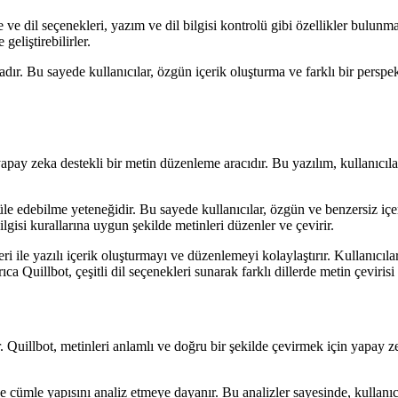
ve dil seçenekleri, yazım ve dil bilgisi kontrolü gibi özellikler bulunmak
 geliştirebilirler.
ktadır. Bu sayede kullanıcılar, özgün içerik oluşturma ve farklı bir per
yapay zeka destekli bir metin düzenleme aracıdır. Bu yazılım, kullanıcıla
le edebilme yeteneğidir. Bu sayede kullanıcılar, özgün ve benzersiz içer
ilgisi kurallarına uygun şekilde metinleri düzenler ve çevirir.
i ile yazılı içerik oluşturmayı ve düzenlemeyi kolaylaştırır. Kullanıcılar
Ayrıca Quillbot, çeşitli dil seçenekleri sunarak farklı dillerde metin çevir
. Quillbot, metinleri anlamlı ve doğru bir şekilde çevirmek için yapay ze
 cümle yapısını analiz etmeye dayanır. Bu analizler sayesinde, kullanıcıla