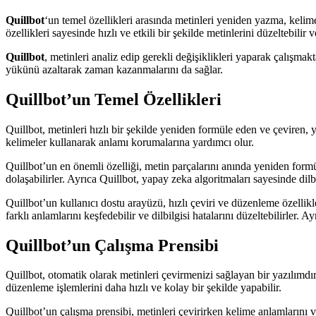
Quillbot
‘un temel özellikleri arasında metinleri yeniden yazma, kelime 
özellikleri sayesinde hızlı ve etkili bir şekilde metinlerini düzeltebilir ve
Quillbot
, metinleri analiz edip gerekli değişiklikleri yaparak çalışma
yükünü azaltarak zaman kazanmalarını da sağlar.
Quillbot’un Temel Özellikleri
Quillbot, metinleri hızlı bir şekilde yeniden formüle eden ve çeviren, 
kelimeler kullanarak anlamı korumalarına yardımcı olur.
Quillbot’un en önemli özelliği, metin parçalarını anında yeniden formü
dolaşabilirler. Ayrıca Quillbot, yapay zeka algoritmaları sayesinde dilb
Quillbot’un kullanıcı dostu arayüzü, hızlı çeviri ve düzenleme özellikler
farklı anlamlarını keşfedebilir ve dilbilgisi hatalarını düzeltebilirler. 
Quillbot’un Çalışma Prensibi
Quillbot, otomatik olarak metinleri çevirmenizi sağlayan bir yazılımdır
düzenleme işlemlerini daha hızlı ve kolay bir şekilde yapabilir.
Quillbot’un çalışma prensibi, metinleri çevirirken kelime anlamlarını ve