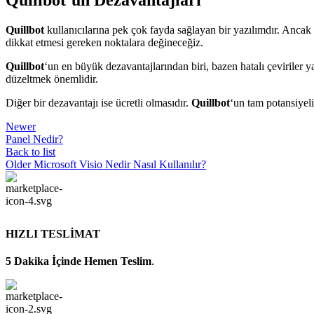
Quillbot’un Dezavantajları
Quillbot
kullanıcılarına pek çok fayda sağlayan bir yazılımdır. Ancak
dikkat etmesi gereken noktalara değineceğiz.
Quillbot
‘un en büyük dezavantajlarından biri, bazen hatalı çeviriler y
düzeltmek önemlidir.
Diğer bir dezavantajı ise ücretli olmasıdır.
Quillbot
‘un tam potansiyeli
Newer
Panel Nedir?
Back to list
Older
Microsoft Visio Nedir Nasıl Kullanılır?
HIZLI TESLİMAT
5 Dakika İçinde Hemen Teslim
.