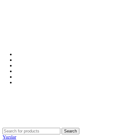
ANASAYFA
MAĞAZA
İNDİRİMDEKİLER
İLETİŞİM
BLOG
SSS
Search
Yazılar