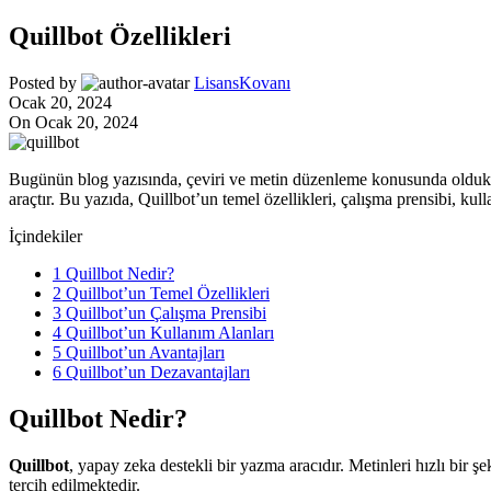
Quillbot Özellikleri
Posted by
LisansKovanı
Ocak 20, 2024
On Ocak 20, 2024
Bugünün blog yazısında, çeviri ve metin düzenleme konusunda oldukça
araçtır. Bu yazıda, Quillbot’un temel özellikleri, çalışma prensibi, kulla
İçindekiler
1
Quillbot Nedir?
2
Quillbot’un Temel Özellikleri
3
Quillbot’un Çalışma Prensibi
4
Quillbot’un Kullanım Alanları
5
Quillbot’un Avantajları
6
Quillbot’un Dezavantajları
Quillbot Nedir?
Quillbot
, yapay zeka destekli bir yazma aracıdır. Metinleri hızlı bir 
tercih edilmektedir.