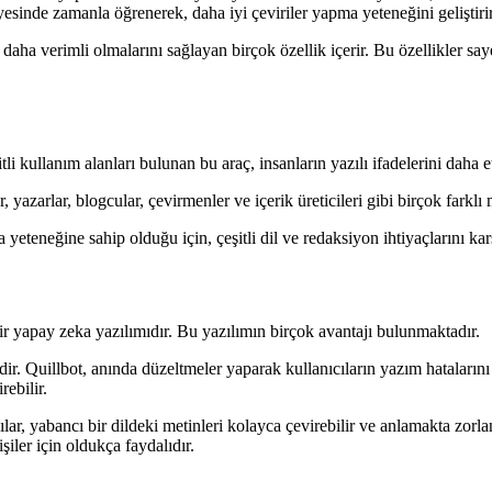
ayesinde zamanla öğrenerek, daha iyi çeviriler yapma yeteneğini geliştirir
daha verimli olmalarını sağlayan birçok özellik içerir. Bu özellikler sayes
i kullanım alanları bulunan bu araç, insanların yazılı ifadelerini daha et
, yazarlar, blogcular, çevirmenler ve içerik üreticileri gibi birçok farkl
teneğine sahip olduğu için, çeşitli dil ve redaksiyon ihtiyaçlarını karş
ir yapay zeka yazılımıdır. Bu yazılımın birçok avantajı bulunmaktadır.
sidir. Quillbot, anında düzeltmeler yaparak kullanıcıların yazım hatalarını
rebilir.
ılar, yabancı bir dildeki metinleri kolayca çevirebilir ve anlamakta zorlan
şiler için oldukça faydalıdır.