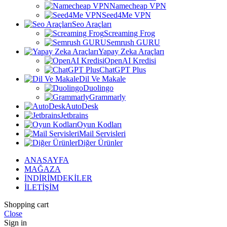
Namecheap VPN
Seed4Me VPN
Seo Araçları
Screaming Frog
Semrush GURU
Yapay Zeka Araçları
OpenAI Kredisi
ChatGPT Plus
Dil Ve Makale
Duolingo
Grammarly
AutoDesk
Jetbrains
Oyun Kodları
Mail Servisleri
Diğer Ürünler
ANASAYFA
MAĞAZA
İNDİRİMDEKİLER
İLETİŞİM
Shopping cart
Close
Sign in