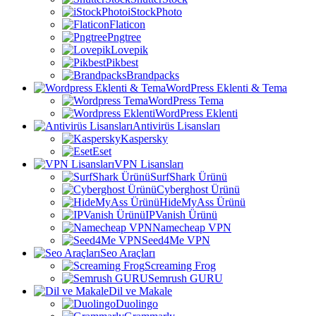
iStockPhoto
Flaticon
Pngtree
Lovepik
Pikbest
Brandpacks
WordPress Eklenti & Tema
WordPress Tema
WordPress Eklenti
Antivirüs Lisansları
Kaspersky
Eset
VPN Lisansları
SurfShark Ürünü
Cyberghost Ürünü
HideMyAss Ürünü
IPVanish Ürünü
Namecheap VPN
Seed4Me VPN
Seo Araçları
Screaming Frog
Semrush GURU
Dil ve Makale
Duolingo