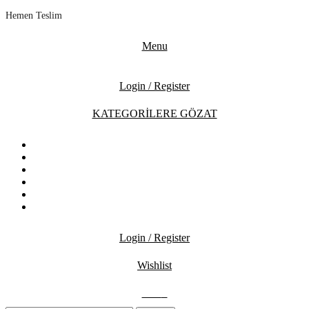
Hemen Teslim
Menu
Login / Register
KATEGORİLERE GÖZAT
ANASAYFA
MAĞAZA
İNDİRİMDEKİLER
İLETİŞİM
BLOG
SSS
Login / Register
Wishlist
0.00
₺