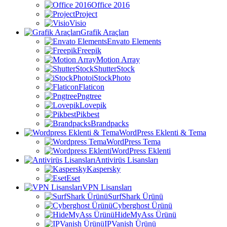
Office 2016
Project
Visio
Grafik Araçları
Envato Elements
Freepik
Motion Array
ShutterStock
iStockPhoto
Flaticon
Pngtree
Lovepik
Pikbest
Brandpacks
WordPress Eklenti & Tema
WordPress Tema
WordPress Eklenti
Antivirüs Lisansları
Kaspersky
Eset
VPN Lisansları
SurfShark Ürünü
Cyberghost Ürünü
HideMyAss Ürünü
IPVanish Ürünü