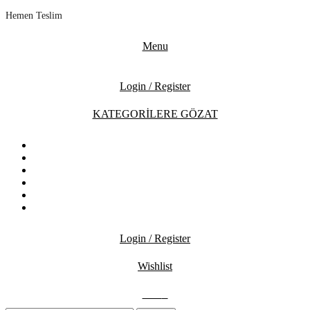
Hemen Teslim
Menu
Login / Register
KATEGORİLERE GÖZAT
ANASAYFA
MAĞAZA
İNDİRİMDEKİLER
İLETİŞİM
BLOG
SSS
Login / Register
Wishlist
0.00
₺