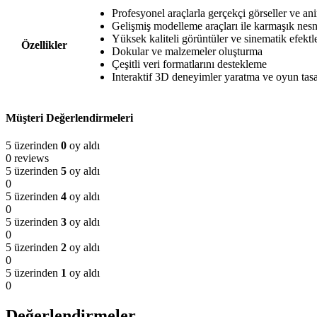
Profesyonel araçlarla gerçekçi görseller ve a
Gelişmiş modelleme araçları ile karmaşık nes
Yüksek kaliteli görüntüler ve sinematik efekt
Özellikler
Dokular ve malzemeler oluşturma
Çeşitli veri formatlarını destekleme
Interaktif 3D deneyimler yaratma ve oyun tas
Müşteri Değerlendirmeleri
5 üzerinden
0
oy aldı
0 reviews
5 üzerinden
5
oy aldı
0
5 üzerinden
4
oy aldı
0
5 üzerinden
3
oy aldı
0
5 üzerinden
2
oy aldı
0
5 üzerinden
1
oy aldı
0
Değerlendirmeler