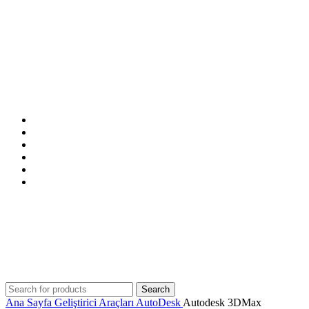
ANASAYFA
MAĞAZA
İNDİRİMDEKİLER
İLETİŞİM
BLOG
SSS
Search
Ana Sayfa
Geliştirici Araçları
AutoDesk
Autodesk 3DMax