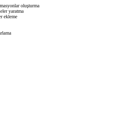
nimasyonlar oluşturma
neler yaratma
ler ekleme
arlama