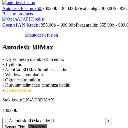
Autodesk Fusion 360
300.00
₺
–
850.00
₺
Fiyat aralığı: 300.00₺ - 850
Back to products
OpenAI API Kredisi
355.00
₺
–
999.00
₺
Fiyat aralığı: 355.00₺ - 999
Autodesk 3DMax
• Kişisel hesap olarak teslim edilir.
• 1 yıllıktır.
• AutoCad 3DMax ürünü lisanslıdır.
• Windows uyumludur.
•
Öğrenci sürümüdür.
•
Kurulum talimatları tarafınıza iletilir.
•
Hemen teslim!
Stok kodu:
LK-AD3DMAX
400.00
₺
Autodesk 3DMax adet
Sepete Ekle
Buy now