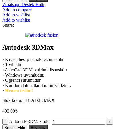
Whatsapp Destek Hattı
Add to compare
Add to wishlist
Add to wishlist
Share:
Autodesk 3DMax
• Kişisel hesap olarak teslim edilir.
• 1 yıllıktır.
• AutoCad 3DMax ürünü lisanslıdır.
• Windows uyumludur.
•
Öğrenci sürümüdür.
•
Kurulum talimatları tarafınıza iletilir.
•
Hemen teslim!
Stok kodu:
LK-AD3DMAX
400.00
₺
Autodesk 3DMax adet
Sepete Ekle
Buy now