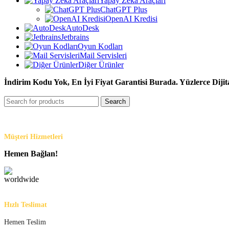
Yapay Zeka Araçları
ChatGPT Plus
OpenAI Kredisi
AutoDesk
Jetbrains
Oyun Kodları
Mail Servisleri
Diğer Ürünler
İndirim Kodu Yok, En İyi Fiyat Garantisi Burada. Yüzlerce Dijit
Search
Müşteri Hizmetleri
Hemen Bağlan!
Hızlı Teslimat
Hemen Teslim