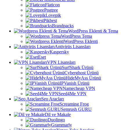
Flaticon
Pngtree
Lovepik
Pikbest
Brandpacks
WordPress Eklenti & Tema
WordPress Tema
WordPress Eklenti
Antivirüs Lisansları
Kaspersky
Eset
VPN Lisansları
SurfShark Ürünü
Cyberghost Ürünü
HideMyAss Ürünü
IPVanish Ürünü
Namecheap VPN
Seed4Me VPN
Seo Araçları
Screaming Frog
Semrush GURU
Dil ve Makale
Duolingo
Grammarly