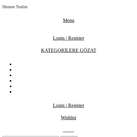
Hemen Teslim
Menu
Login / Register
KATEGORİLERE GÖZAT
ANASAYFA
MAĞAZA
İNDİRİMDEKİLER
İLETİŞİM
BLOG
SSS
Login / Register
Wishlist
0.00
₺