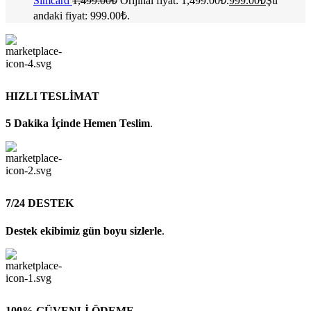
Simcard
1,499.00
₺
Orijinal fiyat: 1,499.00₺.
999.00
₺
Şu
andaki fiyat: 999.00₺.
HIZLI TESLİMAT
5 Dakika İçinde Hemen Teslim
.
7/24 DESTEK
Destek ekibimiz gün boyu sizlerle
.
100% GÜVENLİ ÖDEME