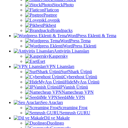
iStockPhoto
Flaticon
Pngtree
Lovepik
Pikbest
Brandpacks
WordPress Eklenti & Tema
WordPress Tema
WordPress Eklenti
Antivirüs Lisansları
Kaspersky
Eset
VPN Lisansları
SurfShark Ürünü
Cyberghost Ürünü
HideMyAss Ürünü
IPVanish Ürünü
Namecheap VPN
Seed4Me VPN
Seo Araçları
Screaming Frog
Semrush GURU
Dil ve Makale
Duolingo