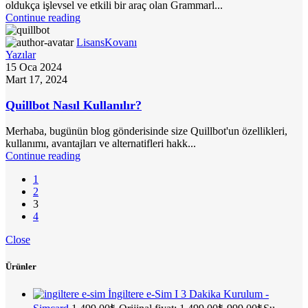
oldukça işlevsel ve etkili bir araç olan Grammarl...
Continue reading
LisansKovanı
Yazılar
15 Oca 2024
Mart 17, 2024
Quillbot Nasıl Kullanılır?
Merhaba, bugünün blog gönderisinde size Quillbot'un özellikleri,
kullanımı, avantajları ve alternatifleri hakk...
Continue reading
1
2
3
4
Close
Ürünler
İngiltere e-Sim I 3 Dakika Kurulum -