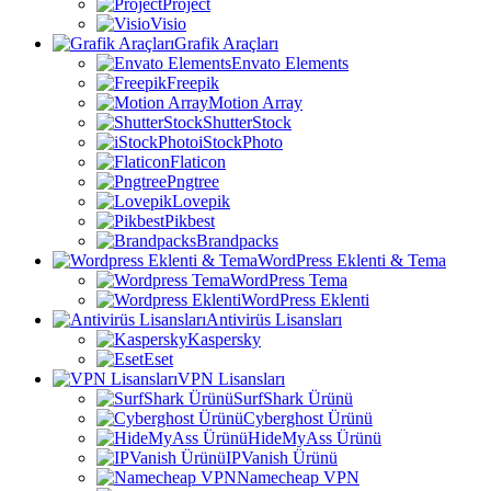
Project
Visio
Grafik Araçları
Envato Elements
Freepik
Motion Array
ShutterStock
iStockPhoto
Flaticon
Pngtree
Lovepik
Pikbest
Brandpacks
WordPress Eklenti & Tema
WordPress Tema
WordPress Eklenti
Antivirüs Lisansları
Kaspersky
Eset
VPN Lisansları
SurfShark Ürünü
Cyberghost Ürünü
HideMyAss Ürünü
IPVanish Ürünü
Namecheap VPN