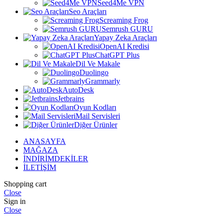
Seed4Me VPN
Seo Araçları
Screaming Frog
Semrush GURU
Yapay Zeka Araçları
OpenAI Kredisi
ChatGPT Plus
Dil Ve Makale
Duolingo
Grammarly
AutoDesk
Jetbrains
Oyun Kodları
Mail Servisleri
Diğer Ürünler
ANASAYFA
MAĞAZA
İNDİRİMDEKİLER
İLETİŞİM
Shopping cart
Close
Sign in
Close