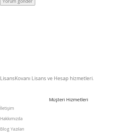
7/24 DESTEK
Destek ekibimiz gün boyu sizlerle
.
LisansKovanı Lisans ve Hesap hizmetleri.
Müşteri Hizmetleri
İletişim
Hakkımızda
Blog Yazıları