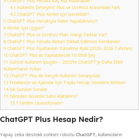
4
ChatGPT Plus Hesabı Kaç Kişi Kullanabilir?
4.1
Kullanım Deneyimi: Plus ve Ücretsiz Arasındaki Fark
4.2
ChatGPT Plus Kimler İçin Gereklidir?
5
ChatGPT Plus Hesabıyla Neler Yapabilirsiniz?
6
Kimler İçin Uygun?
7
ChatGPT Plus vs Ücretsiz Plan: Hangi Farklar Var?
8
ChatGPT Plus Hesabı Alırken Dikkat Edilmesi Gerekenler
9
ChatGPT Plus Fiyatlarının Yükselme Riski (2025–2026 Tahmini)
10
ChatGPT Plus ile Yapılabilecek 10 Etkili Şey
11
Güncel Kullanım İpuçları – 2025’te ChatGPT’yi Daha Etkili
Kullanmanın Yolları
12
ChatGPT Plus ile Gerçek Kullanım Senaryoları
13
Freelancer ve Ajanslar İçin Toplu Hesap Yönetimi Rehberi
14
Sık Sorulan Sorular
15
Nereden Güvenle Satın Alabilirim?
15.1
Neden LisansKovanı?
ChatGPT Plus Hesap Nedir?
Yapay zeka destekli sohbet robotu
ChatGPT
, kullanıcıların