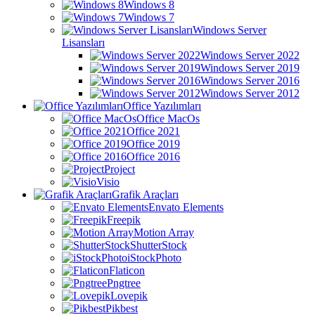
Windows 8
Windows 7
Windows Server
Lisansları
Windows Server 2022
Windows Server 2019
Windows Server 2016
Windows Server 2012
Office Yazılımları
Office MacOs
Office 2021
Office 2019
Office 2016
Project
Visio
Grafik Araçları
Envato Elements
Freepik
Motion Array
ShutterStock
iStockPhoto
Flaticon
Pngtree
Lovepik
Pikbest