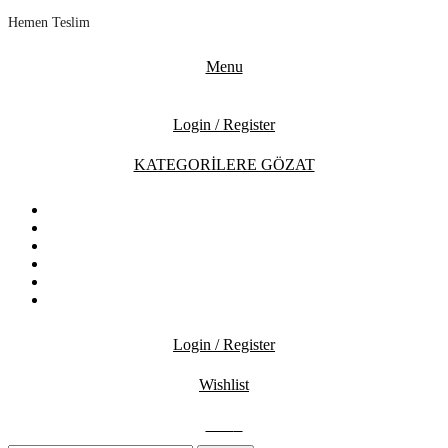
Hemen Teslim
Menu
Login / Register
KATEGORİLERE GÖZAT
ANASAYFA
MAĞAZA
İNDİRİMDEKİLER
İLETİŞİM
BLOG
SSS
Login / Register
Wishlist
0.00
₺