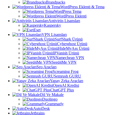
Brandpacks
WordPress Eklenti & Tema
WordPress Tema
WordPress Eklenti
Antivirüs Lisansları
Kaspersky
Eset
VPN Lisansları
SurfShark Ürünü
Cyberghost Ürünü
HideMyAss Ürünü
IPVanish Ürünü
Namecheap VPN
Seed4Me VPN
Seo Araçları
Screaming Frog
Semrush GURU
Yapay Zeka Araçları
OpenAI Kredisi
ChatGPT Plus
Dil Ve Makale
Duolingo
Grammarly
AutoDesk
Jetbrains