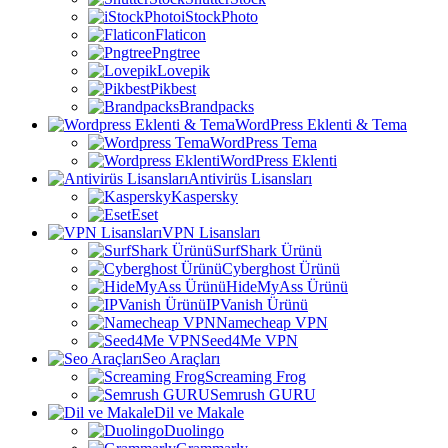
iStockPhoto
Flaticon
Pngtree
Lovepik
Pikbest
Brandpacks
WordPress Eklenti & Tema
WordPress Tema
WordPress Eklenti
Antivirüs Lisansları
Kaspersky
Eset
VPN Lisansları
SurfShark Ürünü
Cyberghost Ürünü
HideMyAss Ürünü
IPVanish Ürünü
Namecheap VPN
Seed4Me VPN
Seo Araçları
Screaming Frog
Semrush GURU
Dil ve Makale
Duolingo