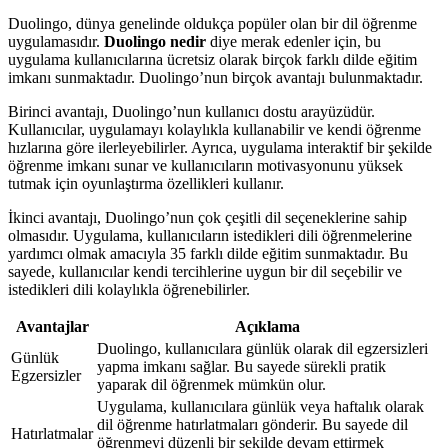
Duolingo, dünya genelinde oldukça popüler olan bir dil öğrenme
uygulamasıdır.
Duolingo nedir
diye merak edenler için, bu
uygulama kullanıcılarına ücretsiz olarak birçok farklı dilde eğitim
imkanı sunmaktadır. Duolingo’nun birçok avantajı bulunmaktadır.
Birinci avantajı, Duolingo’nun kullanıcı dostu arayüzüdür.
Kullanıcılar, uygulamayı kolaylıkla kullanabilir ve kendi öğrenme
hızlarına göre ilerleyebilirler. Ayrıca, uygulama interaktif bir şekilde
öğrenme imkanı sunar ve kullanıcıların motivasyonunu yüksek
tutmak için oyunlaştırma özellikleri kullanır.
İkinci avantajı, Duolingo’nun çok çeşitli dil seçeneklerine sahip
olmasıdır. Uygulama, kullanıcıların istedikleri dili öğrenmelerine
yardımcı olmak amacıyla 35 farklı dilde eğitim sunmaktadır. Bu
sayede, kullanıcılar kendi tercihlerine uygun bir dil seçebilir ve
istedikleri dili kolaylıkla öğrenebilirler.
Avantajlar
Açıklama
Duolingo, kullanıcılara günlük olarak dil egzersizleri
Günlük
yapma imkanı sağlar. Bu sayede sürekli pratik
Egzersizler
yaparak dil öğrenmek mümkün olur.
Uygulama, kullanıcılara günlük veya haftalık olarak
dil öğrenme hatırlatmaları gönderir. Bu sayede dil
Hatırlatmalar
öğrenmeyi düzenli bir şekilde devam ettirmek