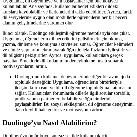
Uygulama, dil öğrenmeye yeni başlayanlar için bile kolayca
kullanılabilir. Ana sayfada, kullanıcılar hedefledikleri dildeki
kurslara kaydolabilir ve ilerlemelerini takip edebilirler. Ayrıca, farklı
dil seviyelerine uygun olan modüllerle öğrencilerin her bir beceri
alanını geliştirmelerine yardımcı olur.
İkinci olarak, Duolingo etkileşimli öğrenme metotlarıyla öne çıkar.
Uygulama, öğrencilerin dil becerilerini geliştirmek için okuma,
yazma, dinleme ve konuşma aktiviteleri sunar. Öğrenciler kelimeleri
ve cümle yapılarını tekrarlayarak öğrenir, telaffuzlarını iyileştirir ve
dil bilgisini pekiştirirler. Ayrıca, uygulama, kullanıcılara gerçek
hayattan örneklerle dil kullanımını deneyimleme fırsatı sunarak
motivasyonlarını artırır.
Duolingo’nun kullanıcı deneyimlerinde diğer bir avantajı da
topluluk desteğidir. Uygulama, öğrencilerin birbirleriyle
iletişim kurmasını ve bir dil öğrenme topluluğuna katılmasını
sağlar. Kullanıcılar, forumlarda dillerle ilgili sorular sorabilir,
pratik yapma partnerleri bulabilir ve öğrenimlerini
paylaşabilirler. Bu sosyal etkileşimler, dil öğrenme deneyimini
daha keyifli hale getirir ve motivasyonu artırır.
Duolingo’yu Nasıl Alabilirim?
Duolingo’yu ömür boyu sınırsız şekilde kullanmak için