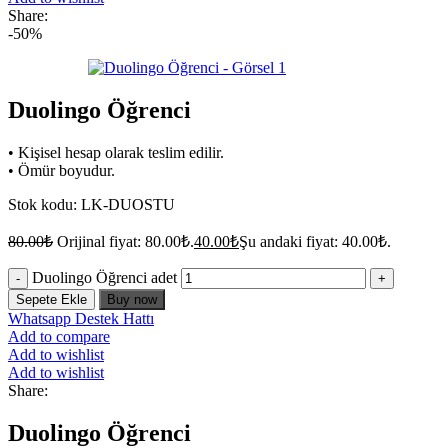
Share:
-50%
Duolingo Öğrenci
• Kişisel hesap olarak teslim edilir.
• Ömür boyudur.
Stok kodu:
LK-DUOSTU
80.00
₺
Orijinal fiyat: 80.00₺.
40.00
₺
Şu andaki fiyat: 40.00₺.
Duolingo Öğrenci adet
Sepete Ekle
Buy now
Whatsapp Destek Hattı
Add to compare
Add to wishlist
Add to wishlist
Share:
Duolingo Öğrenci