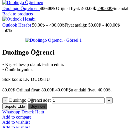
Duolingo Öğretmen
400.00
₺
Orijinal fiyat: 400.00₺.
290.00
₺
Şu andak
Back to products
Outlook Hesabı
50.00
₺
–
400.00
₺
Fiyat aralığı: 50.00₺ - 400.00₺
-50%
Duolingo Öğrenci
• Kişisel hesap olarak teslim edilir.
• Ömür boyudur.
Stok kodu:
LK-DUOSTU
80.00
₺
Orijinal fiyat: 80.00₺.
40.00
₺
Şu andaki fiyat: 40.00₺.
Duolingo Öğrenci adet
Sepete Ekle
Buy now
Whatsapp Destek Hattı
Add to compare
Add to wishlist
Add to wishlist