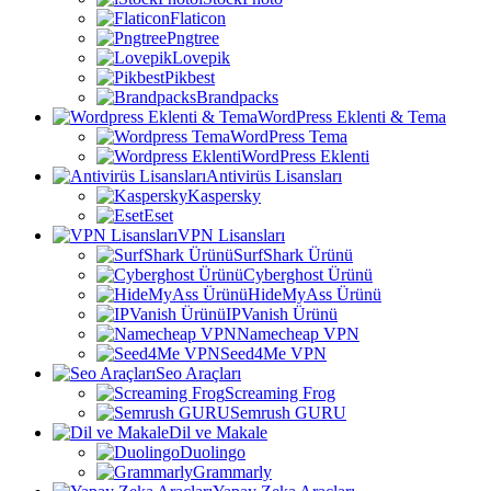
Flaticon
Pngtree
Lovepik
Pikbest
Brandpacks
WordPress Eklenti & Tema
WordPress Tema
WordPress Eklenti
Antivirüs Lisansları
Kaspersky
Eset
VPN Lisansları
SurfShark Ürünü
Cyberghost Ürünü
HideMyAss Ürünü
IPVanish Ürünü
Namecheap VPN
Seed4Me VPN
Seo Araçları
Screaming Frog
Semrush GURU
Dil ve Makale
Duolingo
Grammarly