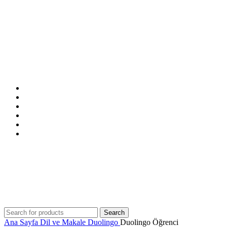
ANASAYFA
MAĞAZA
İNDİRİMDEKİLER
İLETİŞİM
BLOG
SSS
Search
Ana Sayfa
Dil ve Makale
Duolingo
Duolingo Öğrenci