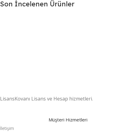
Son İncelenen Ürünler
7/24 DESTEK
Destek ekibimiz gün boyu sizlerle
.
LisansKovanı Lisans ve Hesap hizmetleri.
Müşteri Hizmetleri
İletişim