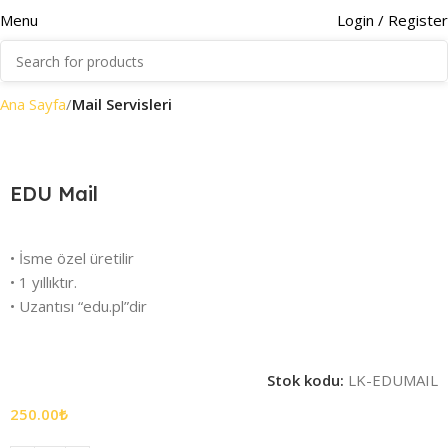
Menu
Login / Register
Ana Sayfa
Mail Servisleri
EDU Mail
• İsme özel üretilir
• 1 yıllıktır.
• Uzantısı “edu.pl”dir
Stok kodu:
LK-EDUMAIL
250.00
₺