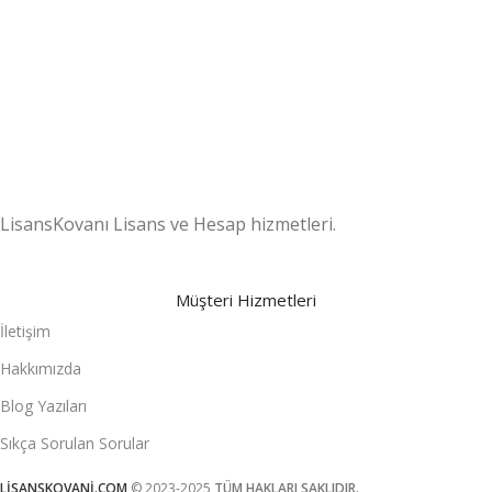
7/24 DESTEK
Destek ekibimiz gün boyu sizlerle
.
LisansKovanı Lisans ve Hesap hizmetleri.
Müşteri Hizmetleri
İletişim
Hakkımızda
Blog Yazıları
Sıkça Sorulan Sorular
LİSANSKOVANİ.COM
© 2023-2025
TÜM HAKLARI SAKLIDIR.