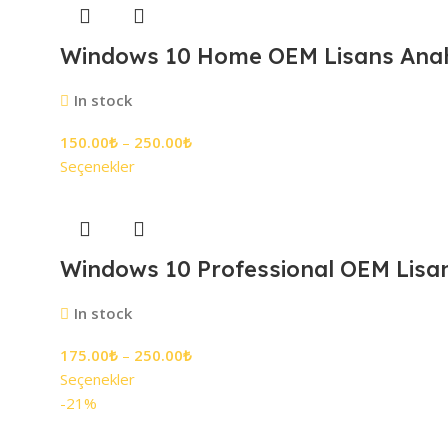
Windows 10 Home OEM Lisans Anah
In stock
150.00
₺
–
250.00
₺
Seçenekler
Windows 10 Professional OEM Lisa
In stock
175.00
₺
–
250.00
₺
Seçenekler
-21%