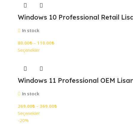
Windows 10 Professional Retail Lis
In stock
80.00
₺
–
110.00
₺
Seçenekler
Windows 11 Professional OEM Lisan
In stock
269.00
₺
–
369.00
₺
Seçenekler
-20%