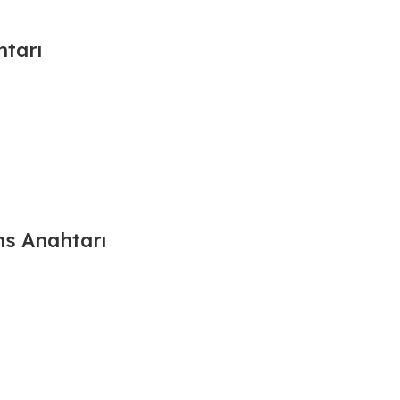
tarı
ns Anahtarı