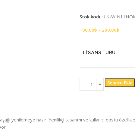
Stok kodu:
LK-WIN11HO
100.00
₺
–
200.00
₺
LISANS TÜRÜ
Sepete Ekle
ğı yenilemeye hazır. Yenilikçi tasarımı ve kullanıcı dostu özellikle
yor.