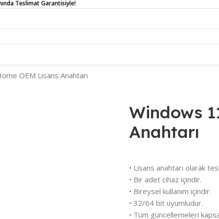
Anında Teslimat Garantisiyle!
R
İLETİŞİM
BLOG
SSS
ome OEM Lisans Anahtarı
Windows 1
Anahtarı
• Lisans anahtarı olarak tesl
• Bir adet cihaz içindir.
• Bireysel kullanım içindir.
• 32/64 bit uyumludur.
• Tüm güncellemeleri kapsa