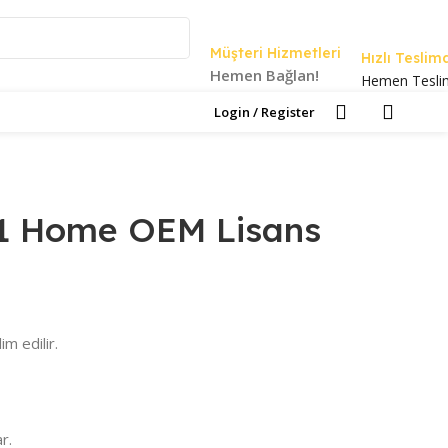
Müşteri Hizmetleri
Hızlı Teslim
Hemen Bağlan!
Hemen Tesli
Login / Register
0.00
₺
1 Home OEM Lisans
im edilir.
r.