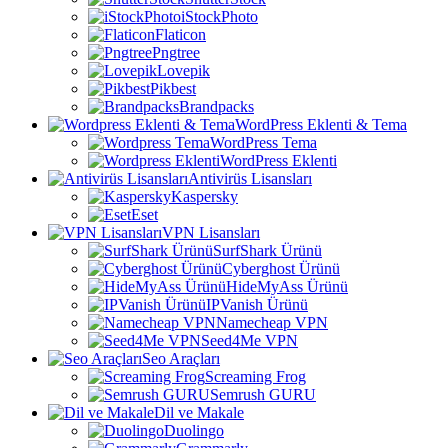
iStockPhoto
Flaticon
Pngtree
Lovepik
Pikbest
Brandpacks
WordPress Eklenti & Tema
WordPress Tema
WordPress Eklenti
Antivirüs Lisansları
Kaspersky
Eset
VPN Lisansları
SurfShark Ürünü
Cyberghost Ürünü
HideMyAss Ürünü
IPVanish Ürünü
Namecheap VPN
Seed4Me VPN
Seo Araçları
Screaming Frog
Semrush GURU
Dil ve Makale
Duolingo