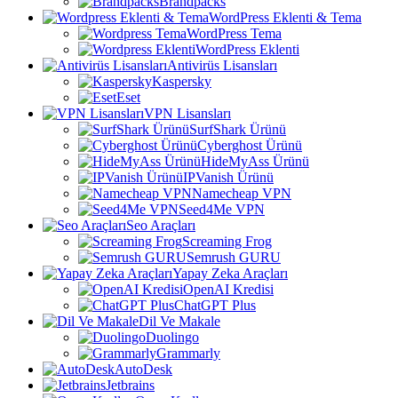
Brandpacks
WordPress Eklenti & Tema
WordPress Tema
WordPress Eklenti
Antivirüs Lisansları
Kaspersky
Eset
VPN Lisansları
SurfShark Ürünü
Cyberghost Ürünü
HideMyAss Ürünü
IPVanish Ürünü
Namecheap VPN
Seed4Me VPN
Seo Araçları
Screaming Frog
Semrush GURU
Yapay Zeka Araçları
OpenAI Kredisi
ChatGPT Plus
Dil Ve Makale
Duolingo
Grammarly
AutoDesk
Jetbrains