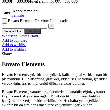
30.00
₺
–
300.00
₺
Fiyat aralığı: 30.00₺ - 300.00₺
Süre
Temizle
Envato Elements Premium Lisansı adet
Sepete Ekle
Buy now
Whatsapp Destek Hattı
Add to compare
Add to wishlist
Add to wishlist
Share:
Envato Elements
Envato Elements, yüz binlerce yüksek kaliteli dijital varlık sunan bir
platformdur. Bu platformda, grafikler, video, ses, şablonlar, grafikler
ve çok daha fazlası gibi çeşitli dijital varlıklar bulunur.
Envato Elements, yaratıcı projelerinizde kullanabileceğiniz yaratıcı
kaynaklara kolay erişim sağlar. Bir abonelikle, premium kalitede
içeriğe sınırsız erişim elde edebilirsiniz. Her hafta yeni içerikler
eklenir, bu da size her zaman taze ve yenilikçi içerik sunar.