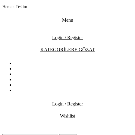
Hemen Teslim
Menu
Login / Register
KATEGORİLERE GÖZAT
ANASAYFA
MAĞAZA
İNDİRİMDEKİLER
İLETİŞİM
BLOG
SSS
Login / Register
Wishlist
0.00
₺