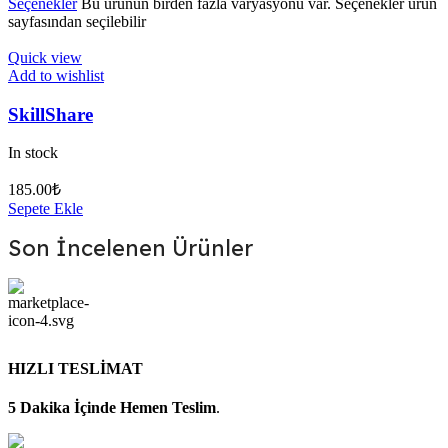
Seçenekler
Bu ürünün birden fazla varyasyonu var. Seçenekler ürün
sayfasından seçilebilir
Quick view
Add to wishlist
SkillShare
In stock
185.00
₺
Sepete Ekle
Son İncelenen Ürünler
HIZLI TESLİMAT
5 Dakika İçinde Hemen Teslim
.