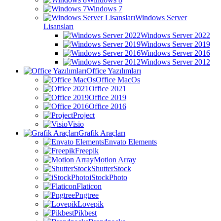
Windows 7
Windows Server
Lisansları
Windows Server 2022
Windows Server 2019
Windows Server 2016
Windows Server 2012
Office Yazılımları
Office MacOs
Office 2021
Office 2019
Office 2016
Project
Visio
Grafik Araçları
Envato Elements
Freepik
Motion Array
ShutterStock
iStockPhoto
Flaticon
Pngtree
Lovepik
Pikbest