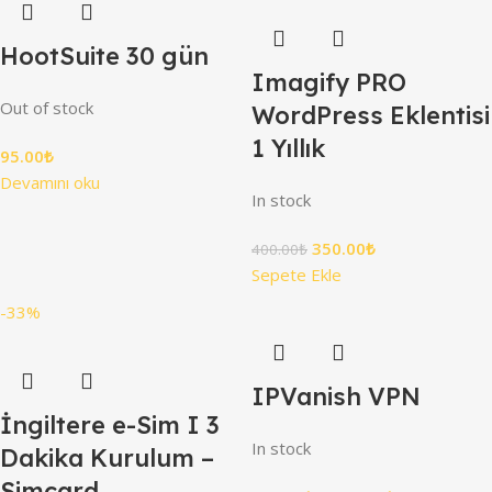
HootSuite 30 gün
Imagify PRO
Out of stock
WordPress Eklentisi
1 Yıllık
95.00
₺
Devamını oku
In stock
350.00
₺
400.00
₺
Sepete Ekle
-33%
IPVanish VPN
İngiltere e-Sim I 3
In stock
Dakika Kurulum –
Simcard