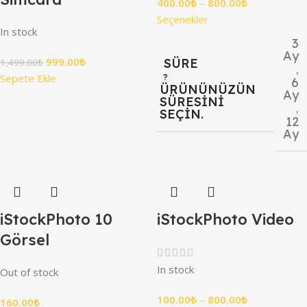
400.00
₺
–
800.00
₺
Seçenekler
In stock
3
Ay
999.00
₺
SÜRE
1,499.00
₺
,
Sepete Ekle
6
ÜRÜNÜNÜZÜN
Ay
SÜRESINI
,
SEÇIN.
12
Ay
iStockPhoto 10
iStockPhoto Video
Görsel
In stock
Out of stock
100.00
₺
–
800.00
₺
160.00
₺