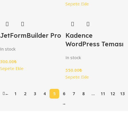
Sepete Ekle
JetFormBuilder Pro
Kadence
WordPress Teması
In stock
In stock
300.00
₺
Sepete Ekle
550.00
₺
Sepete Ekle
←
1
2
3
4
5
6
7
8
…
11
12
13
→