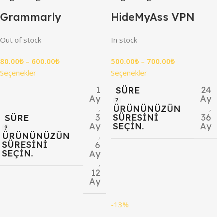
Grammarly
HideMyAss VPN
Out of stock
In stock
80.00
₺
–
600.00
₺
500.00
₺
–
700.00
₺
Seçenekler
Seçenekler
1
24
SÜRE
Ay
Ay
ÜRÜNÜNÜZÜN
,
,
SÜRESINI
3
36
SÜRE
SEÇIN.
Ay
Ay
ÜRÜNÜNÜZÜN
,
SÜRESINI
6
SEÇIN.
Ay
,
12
Ay
-13%