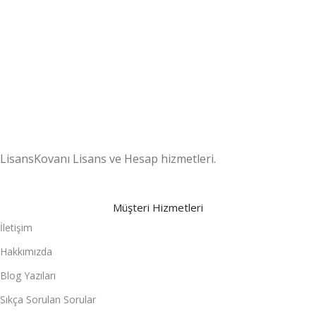
7/24 DESTEK
Destek ekibimiz gün boyu sizlerle
.
LisansKovanı Lisans ve Hesap hizmetleri.
Müşteri Hizmetleri
İletişim
Hakkımızda
Blog Yazıları
Sıkça Sorulan Sorular