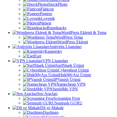
iStockPhoto
Flaticon
Pngtree
Lovepik
Pikbest
Brandpacks
WordPress Eklenti & Tema
WordPress Tema
WordPress Eklenti
Antivirüs Lisansları
Kaspersky
Eset
VPN Lisansları
SurfShark Ürünü
Cyberghost Ürünü
HideMyAss Ürünü
IPVanish Ürünü
Namecheap VPN
Seed4Me VPN
Seo Araçları
Screaming Frog
Semrush GURU
Dil ve Makale
Duolingo