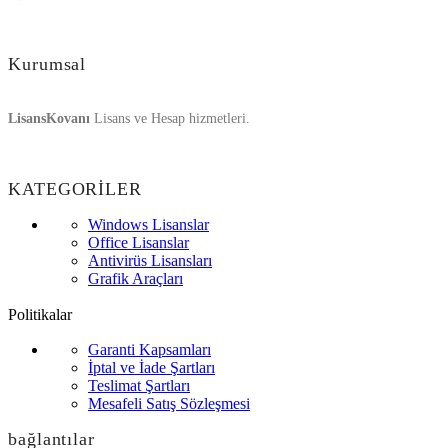
Kurumsal
LisansKovanı
Lisans ve Hesap hizmetleri.
KATEGORİLER
Windows Lisanslar
Office Lisanslar
Antivirüs Lisansları
Grafik Araçları
Politikalar
Garanti Kapsamları
İptal ve İade Şartları
Teslimat Şartları
Mesafeli Satış Sözleşmesi
bağlantılar