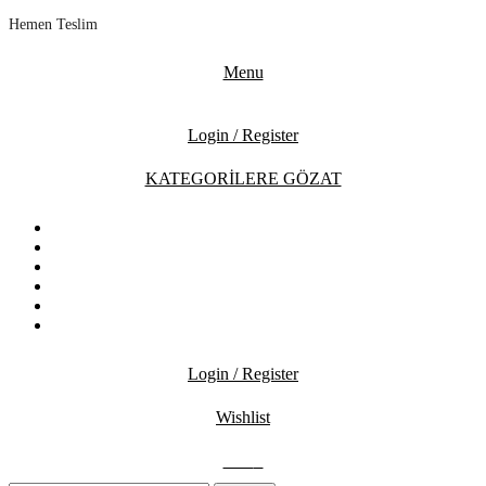
Hemen Teslim
Menu
Login / Register
KATEGORİLERE GÖZAT
ANASAYFA
MAĞAZA
İNDİRİMDEKİLER
İLETİŞİM
BLOG
SSS
Login / Register
Wishlist
0.00
₺