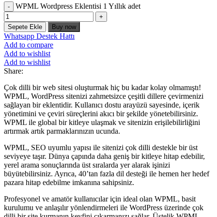
WPML Wordpress Eklentisi 1 Yıllık adet
Sepete Ekle
Buy now
Whatsapp Destek Hattı
Add to compare
Add to wishlist
Add to wishlist
Share:
Çok dilli bir web sitesi oluşturmak hiç bu kadar kolay olmamıştı!
WPML, WordPress sitenizi zahmetsizce çeşitli dillere çevirmenizi
sağlayan bir eklentidir. Kullanıcı dostu arayüzü sayesinde, içerik
yönetimini ve çeviri süreçlerini akıcı bir şekilde yönetebilirsiniz.
WPML ile global bir kitleye ulaşmak ve sitenizin erişilebilirliğini
artırmak artık parmaklarınızın ucunda.
WPML, SEO uyumlu yapısı ile sitenizi çok dilli destekle bir üst
seviyeye taşır. Dünya çapında daha geniş bir kitleye hitap edebilir,
yerel arama sonuçlarında üst sıralarda yer alarak işinizi
büyütebilirsiniz. Ayrıca, 40’tan fazla dil desteği ile hemen her hedef
pazara hitap edebilme imkanına sahipsiniz.
Profesyonel ve amatör kullanıcılar için ideal olan WPML, basit
kurulumu ve anlaşılır yönlendirmeleri ile WordPress üzerinde çok
dilli bir site kurmanın keyfini çıkarmanızı sağlar. Üstelik WPML,