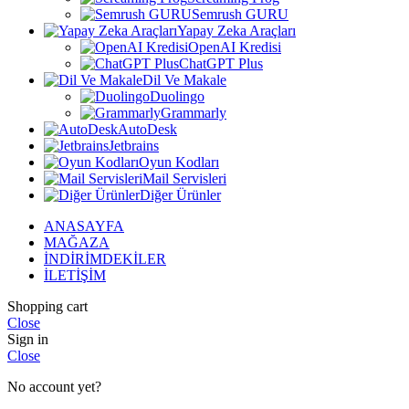
Semrush GURU
Yapay Zeka Araçları
OpenAI Kredisi
ChatGPT Plus
Dil Ve Makale
Duolingo
Grammarly
AutoDesk
Jetbrains
Oyun Kodları
Mail Servisleri
Diğer Ürünler
ANASAYFA
MAĞAZA
İNDİRİMDEKİLER
İLETİŞİM
Shopping cart
Close
Sign in
Close
No account yet?