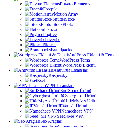
Envato Elements
Freepik
Motion Array
ShutterStock
iStockPhoto
Flaticon
Pngtree
Lovepik
Pikbest
Brandpacks
WordPress Eklenti & Tema
WordPress Tema
WordPress Eklenti
Antivirüs Lisansları
Kaspersky
Eset
VPN Lisansları
SurfShark Ürünü
Cyberghost Ürünü
HideMyAss Ürünü
IPVanish Ürünü
Namecheap VPN
Seed4Me VPN
Seo Araçları
Screaming Frog